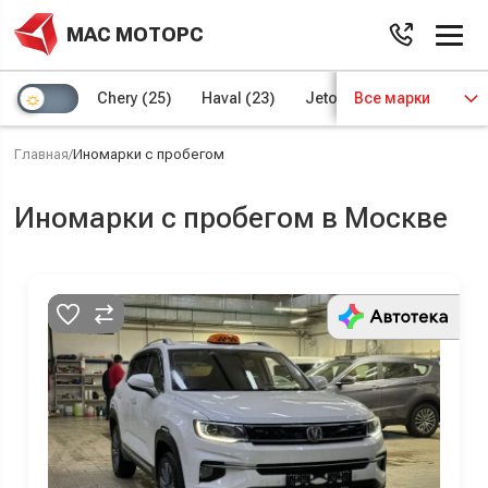
МАС МОТОРС
Chery
(25)
Haval
(23)
Jetour
Все марки
(8)
Kaiyi
(4)
Главная
/
Иномарки с пробегом
Иномарки с пробегом в Москве