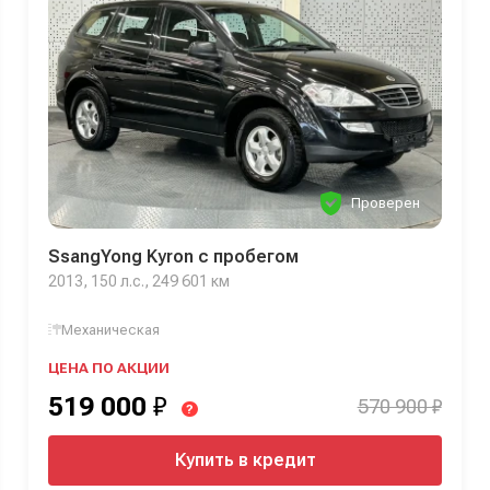
Проверен
SsangYong Kyron с пробегом
2013, 150 л.с., 249 601 км
Механическая
ЦЕНА ПО АКЦИИ
519 000
₽
570 900 ₽
?
Купить в кредит