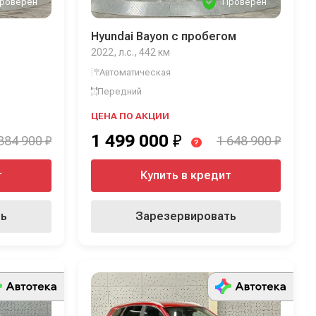
роверен
Проверен
Hyundai Bayon с пробегом
2022, л.с., 442 км
Автоматическая
Передний
ЦЕНА ПО АКЦИИ
1 499 000
₽
384 900 ₽
1 648 900 ₽
?
т
Купить в кредит
ть
Зарезервировать