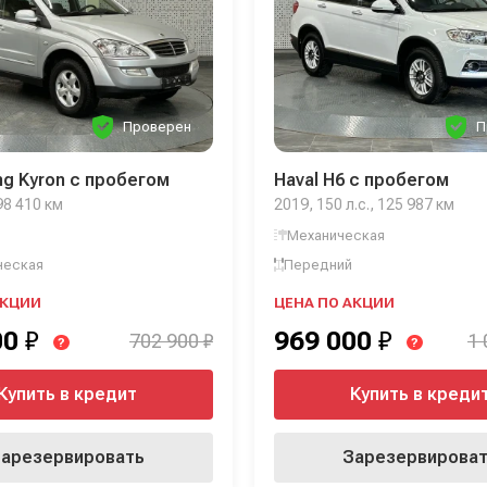
Проверен
П
g Kyron с пробегом
Haval H6 с пробегом
 98 410 км
2019, 150 л.с., 125 987 км
Механическая
ческая
Передний
АКЦИИ
ЦЕНА ПО АКЦИИ
00
₽
969 000
₽
702 900 ₽
1 
?
?
Купить в кредит
Купить в креди
арезервировать
Зарезервирова