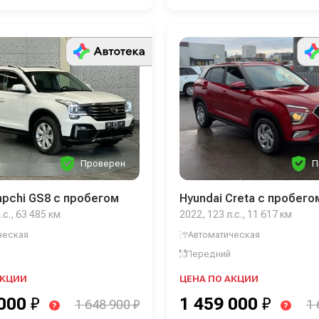
Проверен
П
pchi GS8 с пробегом
Hyundai Creta с пробего
.с., 63 485 км
2022, 123 л.с., 11 617 км
ческая
Автоматическая
Передний
АКЦИИ
ЦЕНА ПО АКЦИИ
 000
₽
1 459 000
₽
1 648 900 ₽
1 
?
?