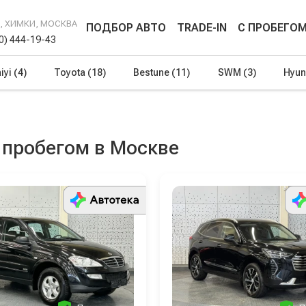
Г, ХИМКИ, МОСКВА
ПОДБОР АВТО
TRADE-IN
С ПРОБЕГО
00) 444-19-43
iyi
(4)
Toyota
(18)
Bestune
(11)
SWM
(3)
Hyun
 пробегом в Москве