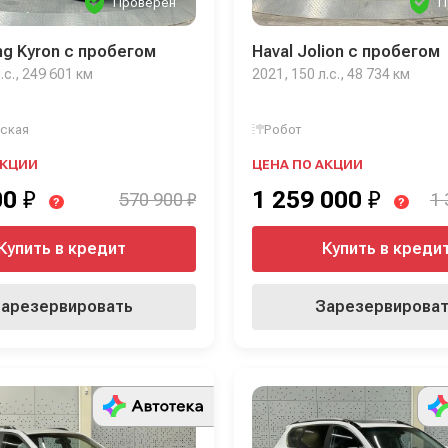
Проверен
П
g Kyron с пробегом
Haval Jolion с пробегом
.с., 249 601 км
2021, 150 л.с., 48 734 км
ская
Робот
АКЦИИ
ЦЕНА ПО АКЦИИ
00
₽
1 259 000
₽
570 900 ₽
1 
?
?
Купить в кредит
Купить в креди
арезервировать
Зарезервирова