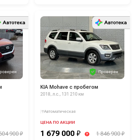
роверен
Проверен
м
KIA Mohave с пробегом
2018, л.с., 131 210 км
Автоматическая
ЦЕНА ПО АКЦИИ
1 679 000
₽
604 900 ₽
1 846 900 ₽
?