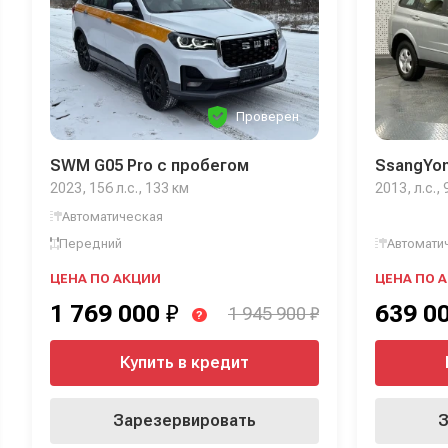
Проверен
SWM G05 Pro с пробегом
SsangYon
2023, 156 л.с., 133 км
2013, л.с.,
Автоматическая
Передний
Автомати
ЦЕНА ПО АКЦИИ
ЦЕНА ПО 
1 769 000
₽
639 0
1 945 900 ₽
?
Купить в кредит
Зарезервировать
З