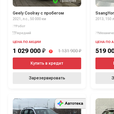
Проверен
Geely Coolray с пробегом
SsangYon
2021, л.с., 50 000 км
2013, 150 л
Робот
Передний
Механиче
ЦЕНА ПО АКЦИИ
ЦЕНА ПО 
1 029 000
₽
519 0
1 131 900 ₽
?
Купить в кредит
Зарезервировать
З