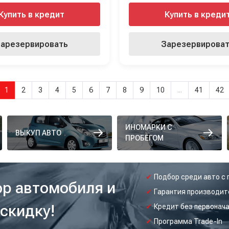
Купить в кредит
Купить в креди
арезервировать
Зарезервирова
1
2
3
4
5
6
7
8
9
10
...
41
42
ИНОМАРКИ С
ВЫКУП АВТО
ПРОБЕГОМ
Подбор среди авто с 
ор автомобиля и
Гарантия производит
скидку!
Кредит без первонача
Программа Trade-In