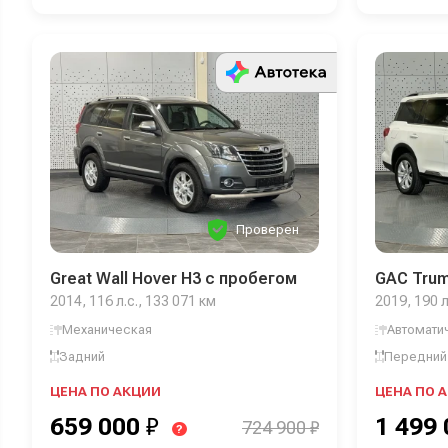
Проверен
Great Wall Hover H3 с пробегом
GAC Trum
2014, 116 л.с., 133 071 км
2019, 190 л
Механическая
Автомати
Задний
Передний
ЦЕНА ПО АКЦИИ
ЦЕНА ПО 
659 000
₽
1 499
724 900 ₽
?