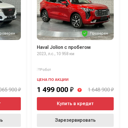
роверен
Проверен
Haval Jolion с пробегом
2023, л.с., 10 958 км
Робот
ЦЕНА ПО АКЦИИ
1 499 000
₽
065 900 ₽
1 648 900 ₽
?
т
Купить в кредит
ть
Зарезервировать