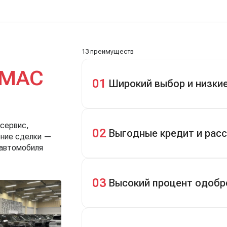
Зато на выдаче такие
забрали, я его пригнал на с
, еле сдержался. Красивая
день. Все быстро оформили, и
13 преимуществ
МАС
01
Широкий выбор и низки
Скидки до 40%, более 40 брендов, н
 сервис,
02
Выгодные кредит и рас
ение сделки —
 автомобиля
Кредит до 8 лет под 4,9% (до 3,5 млн
первом взносе 35–50%.
03
Высокий процент одобр
98% заявок на кредит успешно одоб