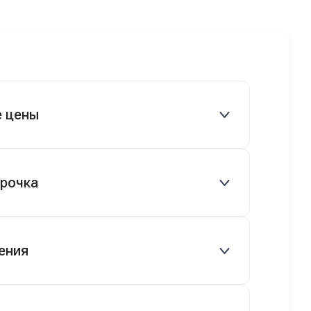
ледующий
машину! Неожиданно, но довольны! Все
 готово.
прошло классно: посмотрели Чери,
посмотрели другие кроссоверы б/у в ту
же цену, посидели, подумали,
посчитали с кредитным специалистом.
Анечку мы, наверно, часа два мучили
вопросами). Решили, что лучше
е цены
немного переплатить за новую, зато
без пробега. Наша Тигоша уже нас
радует! Спасибо нашему менеджеру
овые и подержанные авто.
Сергею, профессионал своего дела!
срочка
 руб.), рассрочка 0% на 2 года при
ения
ряются.