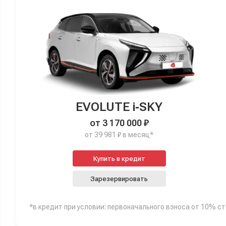
EVOLUTE i‑SKY
от 3 170 000 ₽
от 39 981 ₽ в месяц*
Купить в кредит
Зарезервировать
*в кредит при условии: первоначального взноса от 10% с