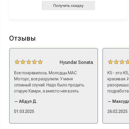
Получить скидку
Отзывы
Hyundai
Sonata
Все понравилось. Молодцы МАС
K5 - это K5
Моторс, все разрулили. У меня
красивая. 
сложный случай. Надо было продать
разоришься
старую Камри, а вместо нее взять
подработат
машину того же класса помоложе,
Моторс мне
— Абдул Д.
— Махсудж
лучше немного б/у, чтоб подешевле. Ну
Оформление
и автокредит найти не с лошадиными
ушел на пок
01.03.2025
26.02.2025
процентами. И либо самому всем этим
Посидели, 
заниматься – а работать когда? Либо
документах
искать салон, где есть нормальный
проблем. 