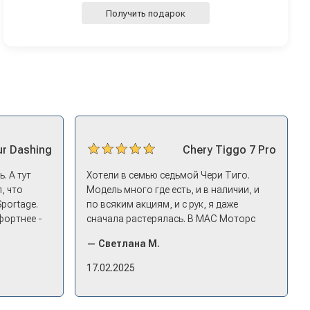
Получить подарок
ur
Dashing
Chery
Tiggo 7 Pro
. А тут
Хотели в семью седьмой Чери Тиго.
, что
Модель много где есть, и в наличии, и
Sportage.
по всяким акциям, и с рук, я даже
фортнее -
сначала растерялась. В МАС Моторс
ицениться
подкупило, что они быстро
— Светлана М.
едложил
откликнулись. Менеджер пригласил
нг - и
посмотреть комплектации в наличии,
17.02.2025
то
ну и просто посидеть в ней,
 него и
примериться. Нам тут недалеко,
д-ин
пришли в салон - и в тот же день купили