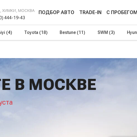
Г, ХИМКИ, МОСКВА
ПОДБОР АВТО
TRADE-IN
С ПРОБЕГО
00) 444-19-43
iyi
(4)
Toyota
(18)
Bestune
(11)
SWM
(3)
Hyun
E В МОСКВЕ
уста