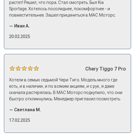
растет! Решил, что пора. Стал смотреть. Был Kia
Sportage. Хотелось посолиднее, покомфортнее - и
повместительнее. Зашел прицениться в МАС Моторс.
Менеджер предложил «выбрать спиной». Сел в Дашинг -
— Иван А.
и прям мое! Даже не скажешь, что «китаец». Прям не
вылезая из него и порешали. Спортэйдж в трейд-ин
20.02.2025
забрали, я его пригнал на следующий день. Все быстро
оформили, и готово.
Chery
Tiggo 7 Pro
Хотели в семью седьмой Чери Тиго. Модель много где
есть, и в наличии, и по всяким акциям, и с рук, я даже
сначала растерялась. В МАС Моторс подкупило, что они
быстро откликнулись. Менеджер пригласил посмотреть
комплектации в наличии, ну и просто посидеть в ней,
— Светлана М.
примериться. Нам тут недалеко, пришли в салон - и в тот
же день купили машину! Неожиданно, но довольны! Все
17.02.2025
прошло классно: посмотрели Чери, посмотрели другие
кроссоверы б/у в ту же цену, посидели, подумали,