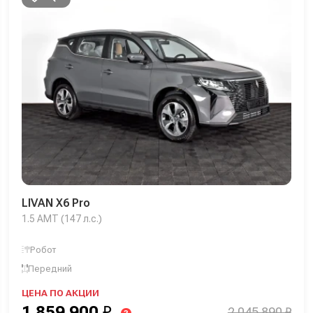
LIVAN X6 Pro
1.5 AMT (147 л.с.)
Робот
Передний
ЦЕНА ПО АКЦИИ
1 859 900
₽
2 045 890 ₽