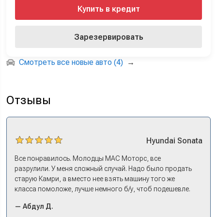
Купить в кредит
Зарезервировать
Смотреть все новые авто (4)
→
Отзывы
Hyundai
Sonata
Все понравилось. Молодцы МАС Моторс, все
разрулили. У меня сложный случай. Надо было продать
старую Камри, а вместо нее взять машину того же
класса помоложе, лучше немного б/у, чтоб подешевле.
Ну и автокредит найти не с лошадиными процентами. И
— Абдул Д.
либо самому всем этим заниматься – а работать когда?