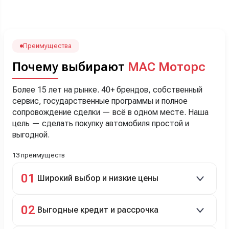
посчитали с кредитным специалистом. Анечку мы,
наверно, часа два мучили вопросами). Решили, что
лучше немного переплатить за новую, зато без пробега.
Наша Тигоша уже нас радует! Спасибо нашему
менеджеру Сергею, профессионал своего дела!
Преимущества
Почему выбирают
МАС Моторс
Более 15 лет на рынке. 40+ брендов, собственный
сервис, государственные программы и полное
сопровождение сделки — всё в одном месте. Наша
цель — сделать покупку автомобиля простой и
выгодной.
13 преимуществ
01
Широкий выбор и низкие цены
Скидки до 40%, более 40 брендов, новые и
02
Выгодные кредит и рассрочка
подержанные авто.