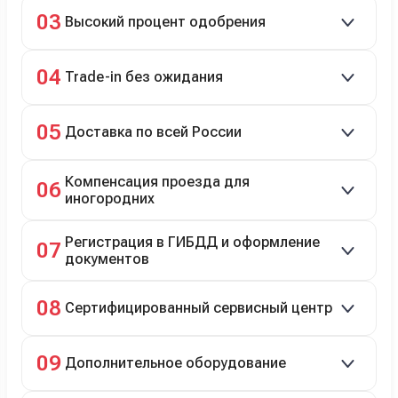
Кредит до 8 лет под 4,9% (до 3,5 млн руб.),
03
Высокий процент одобрения
рассрочка 0% на 2 года при первом взносе 35–50%.
98% заявок на кредит успешно одобряются.
04
Trade-in без ожидания
Зачёт рыночной стоимости старого авто сразу.
05
Доставка по всей России
Автовозом, Ж/Д, морем или перегоном водителем.
Компенсация проезда для
06
иногородних
До 20 000 руб. при предъявлении билетов.
Регистрация в ГИБДД и оформление
07
документов
Полное сопровождение.
08
Сертифицированный сервисный центр
Гарантийное и постгарантийное ТО, кузовной и
09
Дополнительное оборудование
технический ремонт.