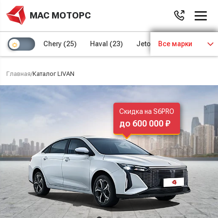
МАС МОТОРС
Chery
(25)
Haval
(23)
Jetour
Все марки
(8)
Kaiyi
(4)
Главная
/
Каталог LIVAN
Скидка на S6PRO
до 600 000 ₽