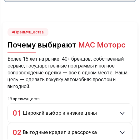
посчитали с кредитным специалистом. Анечку мы,
наверно, часа два мучили вопросами). Решили, что
лучше немного переплатить за новую, зато без пробега.
Наша Тигоша уже нас радует! Спасибо нашему
менеджеру Сергею, профессионал своего дела!
Преимущества
Почему выбирают
МАС Моторс
Более 15 лет на рынке. 40+ брендов, собственный
сервис, государственные программы и полное
сопровождение сделки — всё в одном месте. Наша
цель — сделать покупку автомобиля простой и
выгодной.
13 преимуществ
01
Широкий выбор и низкие цены
Скидки до 40%, более 40 брендов, новые и
02
Выгодные кредит и рассрочка
подержанные авто.