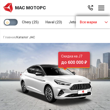
МАС МОТОРС
Chery
(25)
Haval
(23)
Jetour
Все марки
(8)
Kaiyi
(4)
Главная
/
Каталог JAC
Скидка на J7
до 600 000 ₽