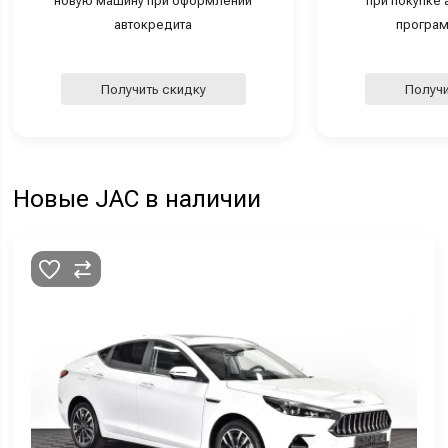
новую машину при оформлении
при покупке а
автокредита
програм
Получить скидку
Получи
Новые JAC в наличии