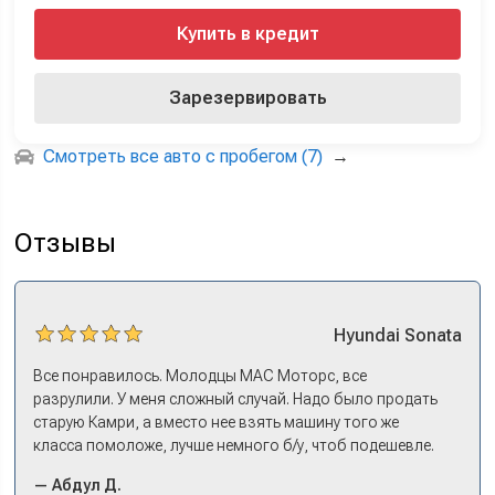
Купить в кредит
Зарезервировать
Смотреть все авто с пробегом (7)
→
Отзывы
Hyundai
Sonata
Все понравилось. Молодцы МАС Моторс, все
разрулили. У меня сложный случай. Надо было продать
старую Камри, а вместо нее взять машину того же
класса помоложе, лучше немного б/у, чтоб подешевле.
Ну и автокредит найти не с лошадиными процентами. И
— Абдул Д.
либо самому всем этим заниматься – а работать когда?