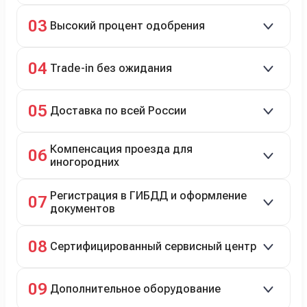
Кредит до 8 лет под 4,9% (до 3,5 млн руб.),
03
Высокий процент одобрения
рассрочка 0% на 2 года при первом взносе 35–50%.
98% заявок на кредит успешно одобряются.
04
Trade-in без ожидания
Зачёт рыночной стоимости старого авто сразу.
05
Доставка по всей России
Автовозом, Ж/Д, морем или перегоном водителем.
Компенсация проезда для
06
иногородних
До 20 000 руб. при предъявлении билетов.
Регистрация в ГИБДД и оформление
07
документов
Полное сопровождение.
08
Сертифицированный сервисный центр
Гарантийное и постгарантийное ТО, кузовной и
09
Дополнительное оборудование
технический ремонт.