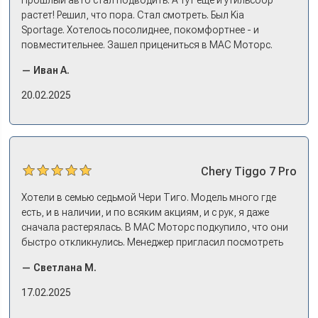
растет! Решил, что пора. Стал смотреть. Был Kia
Sportage. Хотелось посолиднее, покомфортнее - и
повместительнее. Зашел прицениться в МАС Моторс.
Менеджер предложил «выбрать спиной». Сел в Дашинг -
— Иван А.
и прям мое! Даже не скажешь, что «китаец». Прям не
вылезая из него и порешали. Спортэйдж в трейд-ин
20.02.2025
забрали, я его пригнал на следующий день. Все быстро
оформили, и готово.
Chery
Tiggo 7 Pro
Хотели в семью седьмой Чери Тиго. Модель много где
есть, и в наличии, и по всяким акциям, и с рук, я даже
сначала растерялась. В МАС Моторс подкупило, что они
быстро откликнулись. Менеджер пригласил посмотреть
комплектации в наличии, ну и просто посидеть в ней,
— Светлана М.
примериться. Нам тут недалеко, пришли в салон - и в тот
же день купили машину! Неожиданно, но довольны! Все
17.02.2025
прошло классно: посмотрели Чери, посмотрели другие
кроссоверы б/у в ту же цену, посидели, подумали,