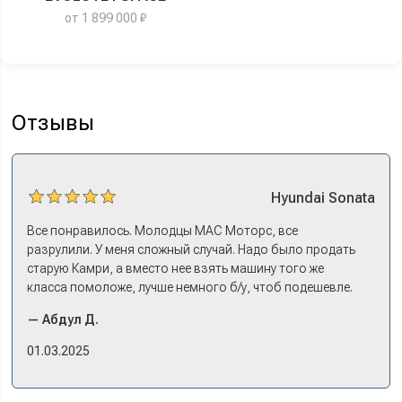
от 1 899 000 ₽
Отзывы
Hyundai
Sonata
Все понравилось. Молодцы МАС Моторс, все
разрулили. У меня сложный случай. Надо было продать
старую Камри, а вместо нее взять машину того же
класса помоложе, лучше немного б/у, чтоб подешевле.
Ну и автокредит найти не с лошадиными процентами. И
— Абдул Д.
либо самому всем этим заниматься – а работать когда?
Либо искать салон, где есть нормальный трейд-ин. И
01.03.2025
чтобы выплату за старую машину наличкой на руки. Или
чтобы можно в качестве стартового взноса по кредиту.
Но тогда еще ищи салон, где машины в наличии, а не