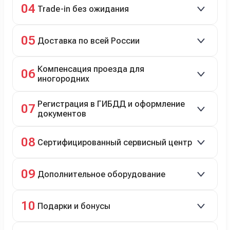
04
Trade-in без ожидания
Зачёт рыночной стоимости старого авто сразу.
05
Доставка по всей России
Автовозом, Ж/Д, морем или перегоном водителем.
Компенсация проезда для
06
иногородних
До 20 000 руб. при предъявлении билетов.
Регистрация в ГИБДД и оформление
07
документов
Полное сопровождение.
08
Сертифицированный сервисный центр
Гарантийное и постгарантийное ТО, кузовной и
09
Дополнительное оборудование
технический ремонт.
Дооснащение аксессуарами и оборудованием.
10
Подарки и бонусы
Комплект зимней резины в подарок, скидки по