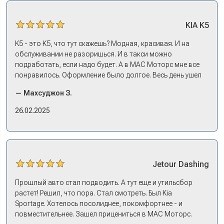
ждать по полгода, пока привезут. Потому что ну как в
Москве без машины работать? Мне повезло в МАС
KIA
K5
Моторс: много подержанных предложений, выбор есть,
трейд-ин быстрый. Камри пригнал, сдал, Сонату
K5 - это K5, что тут скажешь? Модная, красивая. И на
выбрали, оформили все, кредит, договор, страховку. На
обслуживании не разоришься. И в такси можно
все про все несколько дней: зайти узнать, приехать
подработать, если надо будет. А в МАС Моторс мне все
оформляться, забрать машину на выдаче.
понравилось. Оформление было долгое. Весь день ушел
на покупку. Но это ладно. Посидели, кофе попили. Зато
— Махсуджон З.
в документах порядок. И кредит дали без проблем. И
еще ОСАГО и КАСКО оформили. Зато на выдаче такие
26.02.2025
эмоции. Ну, еле сдержался. Красивая машина!
Jetour
Dashing
Прошлый авто стал подводить. А тут еще и утильсбор
растет! Решил, что пора. Стал смотреть. Был Kia
Sportage. Хотелось посолиднее, покомфортнее - и
повместительнее. Зашел прицениться в МАС Моторс.