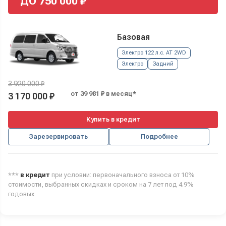
ДО
750 000
₽
Базовая
Электро 122 л.с. AT 2WD
Электро
Задний
3 920 000 ₽
от 39 981 ₽ в месяц*
3 170 000 ₽
Купить в кредит
Зарезервировать
Подробнее
***
в кредит
при условии: первоначального взноса от 10%
стоимости, выбранных скидках и сроком на 7 лет под 4.9%
годовых