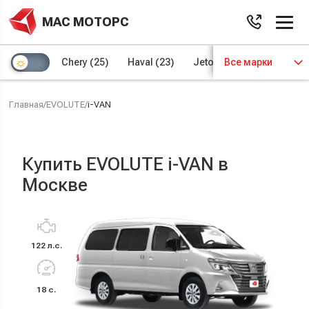
МАС МОТОРС
Chery
(25)
Haval
(23)
Jetour
Все марки
(8)
Kaiyi
(4)
Главная
/
EVOLUTE
/
i-VAN
Купить EVOLUTE i-VAN в
Москве
122 л.с.
18 с.