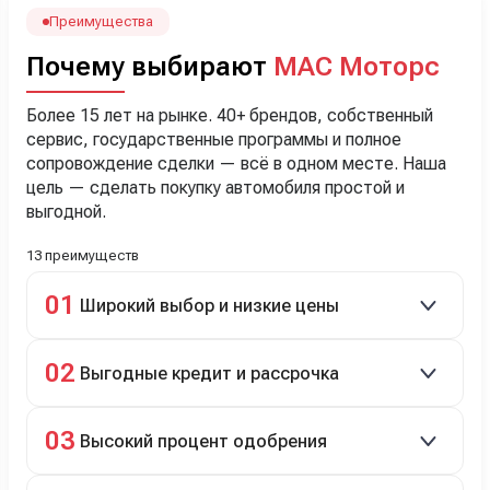
менеджеру Сергею, профессионал своего дела!
Преимущества
Почему выбирают
МАС Моторс
Более 15 лет на рынке. 40+ брендов, собственный
сервис, государственные программы и полное
сопровождение сделки — всё в одном месте. Наша
цель — сделать покупку автомобиля простой и
выгодной.
13 преимуществ
01
Широкий выбор и низкие цены
Скидки до 40%, более 40 брендов, новые и
02
Выгодные кредит и рассрочка
подержанные авто.
Кредит до 8 лет под 4,9% (до 3,5 млн руб.),
03
Высокий процент одобрения
рассрочка 0% на 2 года при первом взносе 35–50%.
98% заявок на кредит успешно одобряются.