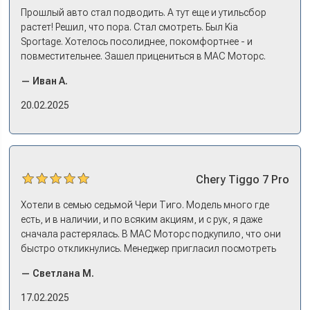
Прошлый авто стал подводить. А тут еще и утильсбор
растет! Решил, что пора. Стал смотреть. Был Kia
Sportage. Хотелось посолиднее, покомфортнее - и
повместительнее. Зашел прицениться в МАС Моторс.
Менеджер предложил «выбрать спиной». Сел в Дашинг -
— Иван А.
и прям мое! Даже не скажешь, что «китаец». Прям не
вылезая из него и порешали. Спортэйдж в трейд-ин
20.02.2025
забрали, я его пригнал на следующий день. Все быстро
оформили, и готово.
Chery
Tiggo 7 Pro
Хотели в семью седьмой Чери Тиго. Модель много где
есть, и в наличии, и по всяким акциям, и с рук, я даже
сначала растерялась. В МАС Моторс подкупило, что они
быстро откликнулись. Менеджер пригласил посмотреть
комплектации в наличии, ну и просто посидеть в ней,
— Светлана М.
примериться. Нам тут недалеко, пришли в салон - и в тот
же день купили машину! Неожиданно, но довольны! Все
17.02.2025
прошло классно: посмотрели Чери, посмотрели другие