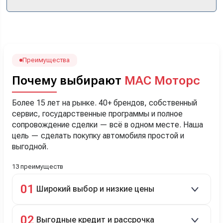
кроссоверы б/у в ту же цену, посидели, подумали,
посчитали с кредитным специалистом. Анечку мы,
наверно, часа два мучили вопросами). Решили, что
лучше немного переплатить за новую, зато без пробега.
Наша Тигоша уже нас радует! Спасибо нашему
менеджеру Сергею, профессионал своего дела!
Преимущества
Почему выбирают
МАС Моторс
Более 15 лет на рынке. 40+ брендов, собственный
сервис, государственные программы и полное
сопровождение сделки — всё в одном месте. Наша
цель — сделать покупку автомобиля простой и
выгодной.
13 преимуществ
01
Широкий выбор и низкие цены
Скидки до 40%, более 40 брендов, новые и
02
Выгодные кредит и рассрочка
подержанные авто.