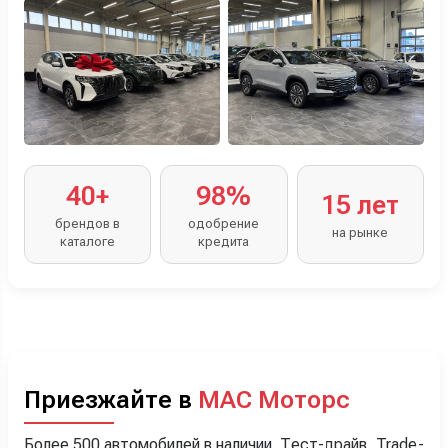
40+
98%
15 лет
брендов в
одобрение
на рынке
каталоге
кредита
Приезжайте в
МАС Моторс
Более 500 автомобилей в наличии. Тест-драйв, Trade-