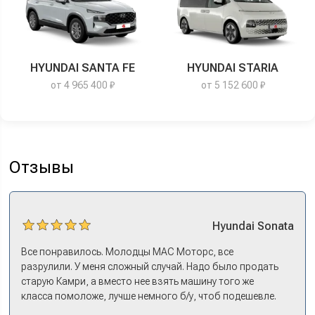
HYUNDAI SANTA FE
HYUNDAI STARIA
от 4 965 400 ₽
от 5 152 600 ₽
Отзывы
Hyundai
Sonata
Все понравилось. Молодцы МАС Моторс, все
разрулили. У меня сложный случай. Надо было продать
старую Камри, а вместо нее взять машину того же
класса помоложе, лучше немного б/у, чтоб подешевле.
Ну и автокредит найти не с лошадиными процентами. И