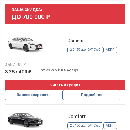
ВАША СКИДКА:
ДО
700 000
₽
Classic
2.0 150 л.с. 6AT 2WD
АКПП
3 987 400 ₽
от 41 462 ₽ в месяц*
3 287 400 ₽
Купить в кредит
Зарезервировать
Подробнее
Comfort
2.0 150 л.с. 6AT 2WD
АКПП