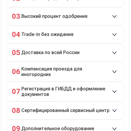
Кредит до 8 лет под 4,9% (до 3,5 млн руб.),
03
Высокий процент одобрения
рассрочка 0% на 2 года при первом взносе 35–50%.
98% заявок на кредит успешно одобряются.
04
Trade-in без ожидания
Зачёт рыночной стоимости старого авто сразу.
05
Доставка по всей России
Автовозом, Ж/Д, морем или перегоном водителем.
Компенсация проезда для
06
иногородних
До 20 000 руб. при предъявлении билетов.
Регистрация в ГИБДД и оформление
07
документов
Полное сопровождение.
08
Сертифицированный сервисный центр
Гарантийное и постгарантийное ТО, кузовной и
09
Дополнительное оборудование
технический ремонт.