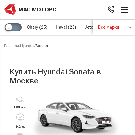
МАС МОТОРС
Chery
(25)
Haval
(23)
Jetour
Все марки
(8)
Kaiyi
(4)
Главная
/
Hyundai
/
Sonata
Купить Hyundai Sonata в
Москве
180 л.с.
9.2 с.