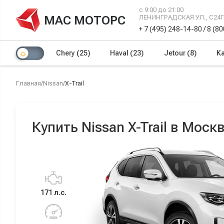
с 9:00 до 21:00
МАС МОТОРС
ЛЕНИНГРАДСКАЯ УЛ., С24
+ 7 (495) 248-14-80
/
8 (8
Chery
(25)
Haval
(23)
Jetour
(8)
Ka
Главная
/
Nissan
/
X-Trail
Купить Nissan X-Trail в Моск
171 л.с.