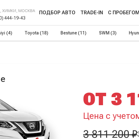
Г, ХИМКИ, МОСКВА
ПОДБОР АВТО
TRADE-IN
С ПРОБЕГО
00) 444-19-43
iyi
(4)
Toyota
(18)
Bestune
(11)
SWM
(3)
Hyun
ве
ОТ 3 1
Цена с учето
3 811 200 ₽