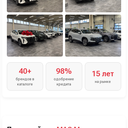
40+
98%
15 лет
брендов в
одобрение
на рынке
каталоге
кредита