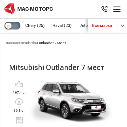
МАС МОТОРС
Chery
(25)
Haval
(23)
Jetour
Все марки
(8)
Kaiyi
(4)
Главная
/
Mitsubishi
/
Outlander 7 мест
Mitsubishi Outlander 7 мест
167 л.с.
10.8 с.