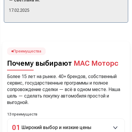
примериться. Нам тут недалеко, пришли в салон - и в тот
же день купили машину! Неожиданно, но довольны! Все
17.02.2025
прошло классно: посмотрели Чери, посмотрели другие
кроссоверы б/у в ту же цену, посидели, подумали,
посчитали с кредитным специалистом. Анечку мы,
наверно, часа два мучили вопросами). Решили, что
лучше немного переплатить за новую, зато без пробега.
Наша Тигоша уже нас радует! Спасибо нашему
менеджеру Сергею, профессионал своего дела!
Преимущества
Почему выбирают
МАС Моторс
Более 15 лет на рынке. 40+ брендов, собственный
сервис, государственные программы и полное
сопровождение сделки — всё в одном месте. Наша
цель — сделать покупку автомобиля простой и
выгодной.
13 преимуществ
01
Широкий выбор и низкие цены