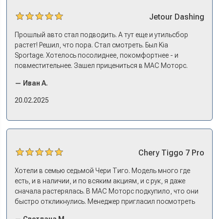
Jetour
Dashing
Прошлый авто стал подводить. А тут еще и утильсбор
растет! Решил, что пора. Стал смотреть. Был Kia
Sportage. Хотелось посолиднее, покомфортнее - и
повместительнее. Зашел прицениться в МАС Моторс.
Менеджер предложил «выбрать спиной». Сел в Дашинг -
— Иван А.
и прям мое! Даже не скажешь, что «китаец». Прям не
вылезая из него и порешали. Спортэйдж в трейд-ин
20.02.2025
забрали, я его пригнал на следующий день. Все быстро
оформили, и готово.
Chery
Tiggo 7 Pro
Хотели в семью седьмой Чери Тиго. Модель много где
есть, и в наличии, и по всяким акциям, и с рук, я даже
сначала растерялась. В МАС Моторс подкупило, что они
быстро откликнулись. Менеджер пригласил посмотреть
комплектации в наличии, ну и просто посидеть в ней,
— Светлана М.