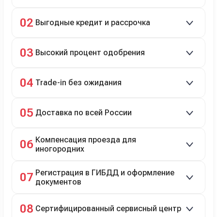
Скидки до 40%, более 40 брендов, новые и
02
Выгодные кредит и рассрочка
подержанные авто.
Кредит до 8 лет под 4,9% (до 3,5 млн руб.),
03
Высокий процент одобрения
рассрочка 0% на 2 года при первом взносе 35–50%.
98% заявок на кредит успешно одобряются.
04
Trade-in без ожидания
Зачёт рыночной стоимости старого авто сразу.
05
Доставка по всей России
Автовозом, Ж/Д, морем или перегоном водителем.
Компенсация проезда для
06
иногородних
До 20 000 руб. при предъявлении билетов.
Регистрация в ГИБДД и оформление
07
документов
Полное сопровождение.
08
Сертифицированный сервисный центр