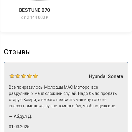
BESTUNE B70
от 2 144 000 ₽
Отзывы
Hyundai
Sonata
Все понравилось. Молодцы МАС Моторс, все
разрулили. У меня сложный случай. Надо было продать
старую Камри, а вместо нее взять машину того же
класса помоложе, лучше немного б/у, чтоб подешевле.
Ну и автокредит найти не с лошадиными процентами. И
— Абдул Д.
либо самому всем этим заниматься – а работать когда?
Либо искать салон, где есть нормальный трейд-ин. И
01.03.2025
чтобы выплату за старую машину наличкой на руки. Или