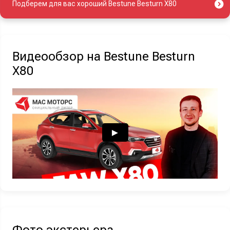
Подберем для вас хороший Bestune Besturn X80
Видеообзор на Bestune Besturn
X80
Найти авто
Отправляя данную форму Вы даете
согласие на обработку
своих
персональных данных
Фото экстерьера