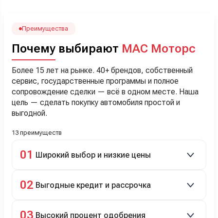
лучше немного переплатить за новую, зато без пробега.
Наша Тигоша уже нас радует! Спасибо нашему
менеджеру Сергею, профессионал своего дела!
Преимущества
Почему выбирают
МАС Моторс
Более 15 лет на рынке. 40+ брендов, собственный
сервис, государственные программы и полное
сопровождение сделки — всё в одном месте. Наша
цель — сделать покупку автомобиля простой и
выгодной.
13 преимуществ
01
Широкий выбор и низкие цены
Скидки до 40%, более 40 брендов, новые и
02
Выгодные кредит и рассрочка
подержанные авто.
Кредит до 8 лет под 4,9% (до 3,5 млн руб.),
03
Высокий процент одобрения
рассрочка 0% на 2 года при первом взносе 35–50%.