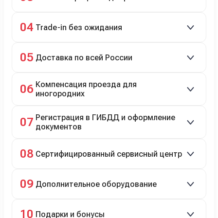
98% заявок на кредит успешно одобряются.
04
Trade-in без ожидания
Зачёт рыночной стоимости старого авто сразу.
05
Доставка по всей России
Автовозом, Ж/Д, морем или перегоном водителем.
Компенсация проезда для
06
иногородних
До 20 000 руб. при предъявлении билетов.
Регистрация в ГИБДД и оформление
07
документов
Полное сопровождение.
08
Сертифицированный сервисный центр
Гарантийное и постгарантийное ТО, кузовной и
09
Дополнительное оборудование
технический ремонт.
Дооснащение аксессуарами и оборудованием.
10
Подарки и бонусы