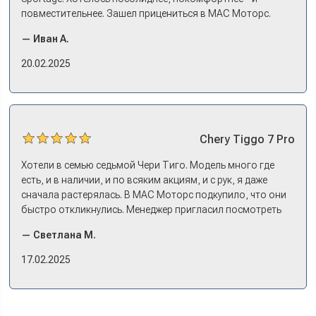
повместительнее. Зашел прицениться в МАС Моторс.
Менеджер предложил «выбрать спиной». Сел в Дашинг -
— Иван А.
и прям мое! Даже не скажешь, что «китаец». Прям не
вылезая из него и порешали. Спортэйдж в трейд-ин
20.02.2025
забрали, я его пригнал на следующий день. Все быстро
оформили, и готово.
Chery
Tiggo 7 Pro
Хотели в семью седьмой Чери Тиго. Модель много где
есть, и в наличии, и по всяким акциям, и с рук, я даже
сначала растерялась. В МАС Моторс подкупило, что они
быстро откликнулись. Менеджер пригласил посмотреть
комплектации в наличии, ну и просто посидеть в ней,
— Светлана М.
примериться. Нам тут недалеко, пришли в салон - и в тот
же день купили машину! Неожиданно, но довольны! Все
17.02.2025
прошло классно: посмотрели Чери, посмотрели другие
кроссоверы б/у в ту же цену, посидели, подумали,
посчитали с кредитным специалистом. Анечку мы,
наверно, часа два мучили вопросами). Решили, что