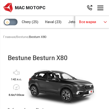
МАС МОТОРС
Chery
(25)
Haval
(23)
Jetour
Все марки
(8)
Kaiyi
(4)
Главная
/
Bestune
/
Besturn X80
Bestune Besturn X80
142 л.с.
8.6л/100км