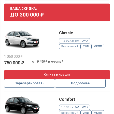
ВАША СКИДКА:
ДО
300 000
₽
Classic
1.6 90 л.с. 5MT 2WD
Бензиновый
2WD
МКПП
1 050 000 ₽
от 9 459 ₽ в месяц*
750 000 ₽
Купить в кредит
Зарезервировать
Подробнее
Comfort
1.6 90 л.с. 5MT 2WD
Бензиновый
2WD
МКПП