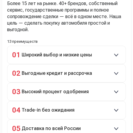
Более 15 лет на рынке. 40+ брендов, собственный
сервис, государственные программы и полное
сопровождение сделки — всё в одном месте. Наша
цель — сделать покупку автомобиля простой и
выгодной.
13 преимуществ
01
Широкий выбор и низкие цены
Скидки до 40%, более 40 брендов, новые и
02
Выгодные кредит и рассрочка
подержанные авто.
Кредит до 8 лет под 4,9% (до 3,5 млн руб.),
03
Высокий процент одобрения
рассрочка 0% на 2 года при первом взносе 35–50%.
98% заявок на кредит успешно одобряются.
04
Trade-in без ожидания
Зачёт рыночной стоимости старого авто сразу.
05
Доставка по всей России