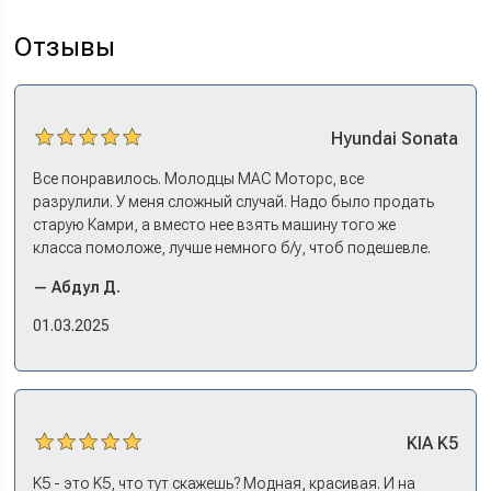
Отзывы
Hyundai
Sonata
Все понравилось. Молодцы МАС Моторс, все
разрулили. У меня сложный случай. Надо было продать
старую Камри, а вместо нее взять машину того же
класса помоложе, лучше немного б/у, чтоб подешевле.
Ну и автокредит найти не с лошадиными процентами. И
— Абдул Д.
либо самому всем этим заниматься – а работать когда?
Либо искать салон, где есть нормальный трейд-ин. И
01.03.2025
чтобы выплату за старую машину наличкой на руки. Или
чтобы можно в качестве стартового взноса по кредиту.
Но тогда еще ищи салон, где машины в наличии, а не
ждать по полгода, пока привезут. Потому что ну как в
Москве без машины работать? Мне повезло в МАС
KIA
K5
Моторс: много подержанных предложений, выбор есть,
трейд-ин быстрый. Камри пригнал, сдал, Сонату
K5 - это K5, что тут скажешь? Модная, красивая. И на