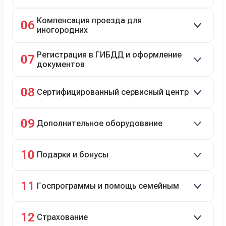
Автовозом, Ж/Д, морем или перегоном водителем.
Компенсация проезда для
06
иногородних
До 20 000 руб. при предъявлении билетов.
Регистрация в ГИБДД и оформление
07
документов
Полное сопровождение.
08
Сертифицированный сервисный центр
Гарантийное и постгарантийное ТО, кузовной и
09
Дополнительное оборудование
технический ремонт.
Дооснащение аксессуарами и оборудованием.
10
Подарки и бонусы
Комплект зимней резины в подарок, скидки по
11
Госпрограммы и помощь семейным
программе лояльности.
Скидки на первый или семейный автомобиль.
12
Страхование