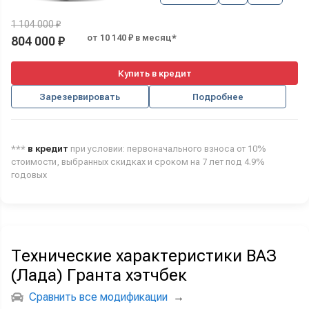
1 104 000 ₽
от 10 140 ₽ в месяц*
804 000 ₽
Купить в кредит
Зарезервировать
Подробнее
***
в кредит
при условии: первоначального взноса от 10%
стоимости, выбранных скидках и сроком на 7 лет под 4.9%
годовых
Технические характеристики ВАЗ
(Лада) Гранта хэтчбек
Сравнить все модификации
→