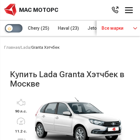
МАС МОТОРС
Chery
(25)
Haval
(23)
Jetour
Все марки
(8)
Kaiyi
(4)
Главная
/
Lada
/
Granta Хэтчбек
Купить Lada Granta Хэтчбек в
Москве
90 л.с.
11.2 с.