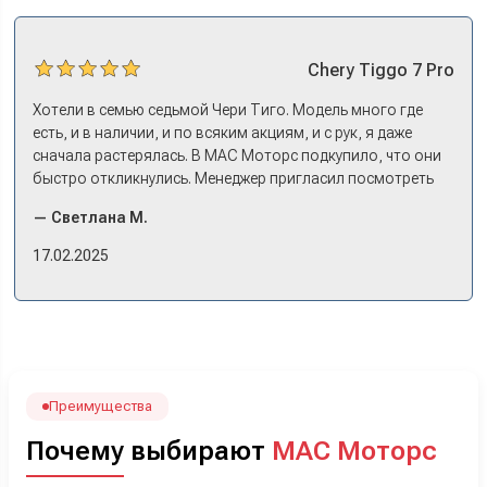
Chery
Tiggo 7 Pro
Хотели в семью седьмой Чери Тиго. Модель много где
есть, и в наличии, и по всяким акциям, и с рук, я даже
сначала растерялась. В МАС Моторс подкупило, что они
быстро откликнулись. Менеджер пригласил посмотреть
комплектации в наличии, ну и просто посидеть в ней,
— Светлана М.
примериться. Нам тут недалеко, пришли в салон - и в тот
же день купили машину! Неожиданно, но довольны! Все
17.02.2025
прошло классно: посмотрели Чери, посмотрели другие
кроссоверы б/у в ту же цену, посидели, подумали,
посчитали с кредитным специалистом. Анечку мы,
наверно, часа два мучили вопросами). Решили, что
лучше немного переплатить за новую, зато без пробега.
Наша Тигоша уже нас радует! Спасибо нашему
менеджеру Сергею, профессионал своего дела!
Преимущества
Почему выбирают
МАС Моторс