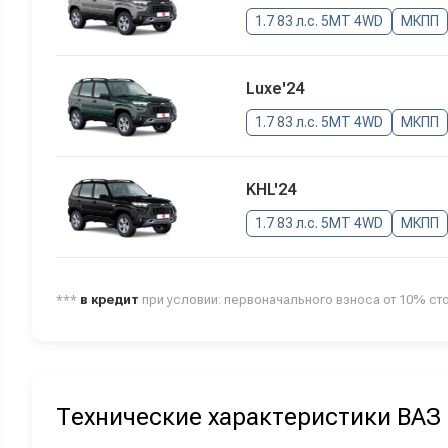
1.7 83 л.с. 5MT 4WD
МКПП
Luxe'24
1.7 83 л.с. 5MT 4WD
МКПП
KHL'24
1.7 83 л.с. 5MT 4WD
МКПП
***
в кредит
при условии: первоначального взноса от 10% ст
Технические характеристики ВАЗ 