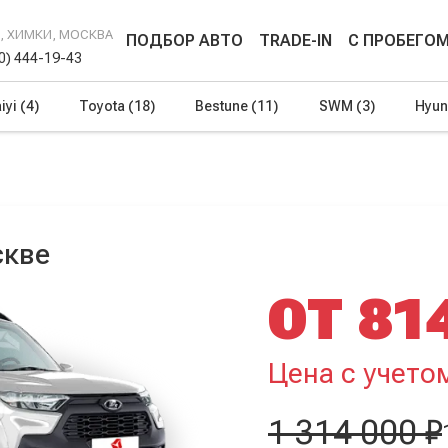
Г, ХИМКИ, МОСКВА
ПОДБОР АВТО
TRADE-IN
С ПРОБЕГО
00) 444-19-43
iyi
(4)
Toyota
(18)
Bestune
(11)
SWM
(3)
Hyun
скве
ОТ 81
Цена с учето
1 314 000 ₽