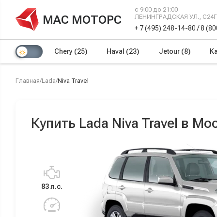
с 9:00 до 21:00
МАС МОТОРС
ЛЕНИНГРАДСКАЯ УЛ., С24
+ 7 (495) 248-14-80
/
8 (8
Chery
(25)
Haval
(23)
Jetour
(8)
Ka
Главная
/
Lada
/
Niva Travel
Купить Lada Niva Travel в Мо
83 л.с.