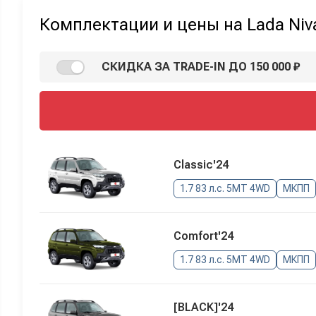
Комплектации и цены на Lada Niva
СКИДКА ЗА TRADE-IN ДО 150 000 ₽
Classic'24
1.7 83 л.с. 5MT 4WD
МКПП
Comfort'24
1.7 83 л.с. 5MT 4WD
МКПП
[BLACK]'24