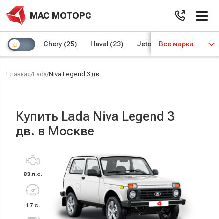
МАС МОТОРС
Chery
(25)
Haval
(23)
Jetour
Все марки
(8)
Kaiyi
(4)
Главная
/
Lada
/
Niva Legend 3 дв.
Купить Lada Niva Legend 3
дв. в Москве
83 л.с.
17 с.