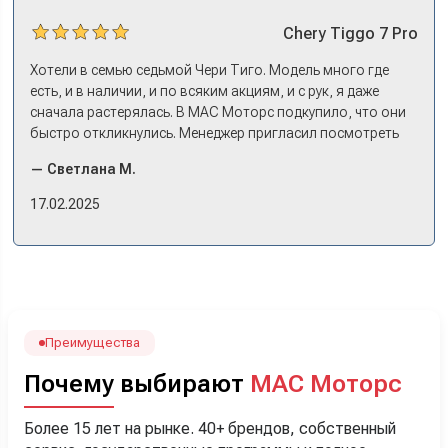
Chery
Tiggo 7 Pro
Хотели в семью седьмой Чери Тиго. Модель много где
есть, и в наличии, и по всяким акциям, и с рук, я даже
сначала растерялась. В МАС Моторс подкупило, что они
быстро откликнулись. Менеджер пригласил посмотреть
комплектации в наличии, ну и просто посидеть в ней,
— Светлана М.
примериться. Нам тут недалеко, пришли в салон - и в тот
же день купили машину! Неожиданно, но довольны! Все
17.02.2025
прошло классно: посмотрели Чери, посмотрели другие
кроссоверы б/у в ту же цену, посидели, подумали,
посчитали с кредитным специалистом. Анечку мы,
наверно, часа два мучили вопросами). Решили, что
лучше немного переплатить за новую, зато без пробега.
Наша Тигоша уже нас радует! Спасибо нашему
менеджеру Сергею, профессионал своего дела!
Преимущества
Почему выбирают
МАС Моторс
Более 15 лет на рынке. 40+ брендов, собственный