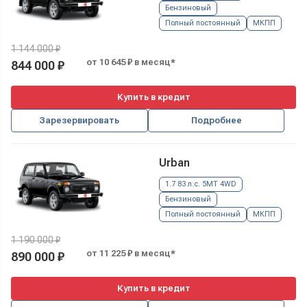
Бензиновый
Полный постоянный
МКПП
1 144 000 ₽
от 10 645 ₽ в месяц*
844 000 ₽
Купить в кредит
Зарезервировать
Подробнее
Urban
1.7 83 л.с. 5MT 4WD
Бензиновый
Полный постоянный
МКПП
1 190 000 ₽
от 11 225 ₽ в месяц*
890 000 ₽
Купить в кредит