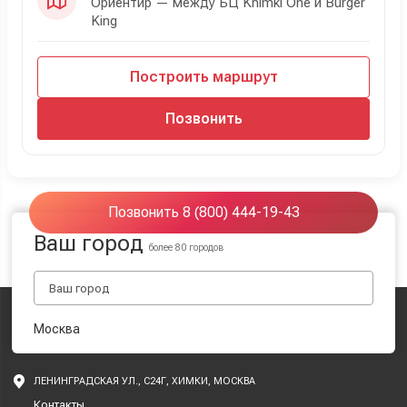
Ориентир — между БЦ Khimki One и Burger
King
Построить маршрут
Позвонить
Позвонить 8 (800) 444-19-43
Ваш город
более 80 городов
Москва
ЛЕНИНГРАДСКАЯ УЛ., С24Г, ХИМКИ, МОСКВА
Контакты