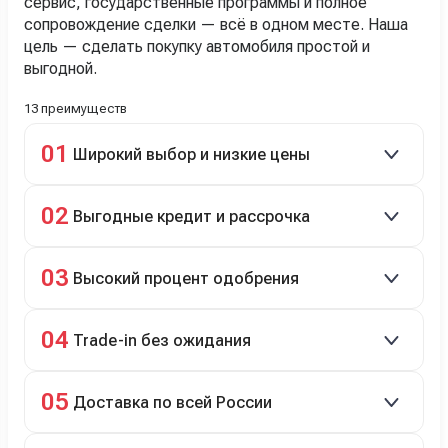
сервис, государственные программы и полное
сопровождение сделки — всё в одном месте. Наша
цель — сделать покупку автомобиля простой и
выгодной.
13 преимуществ
01
Широкий выбор и низкие цены
Скидки до 40%, более 40 брендов, новые и
02
Выгодные кредит и рассрочка
подержанные авто.
Кредит до 8 лет под 4,9% (до 3,5 млн руб.),
03
Высокий процент одобрения
рассрочка 0% на 2 года при первом взносе 35–50%.
98% заявок на кредит успешно одобряются.
04
Trade-in без ожидания
Зачёт рыночной стоимости старого авто сразу.
05
Доставка по всей России
Автовозом, Ж/Д, морем или перегоном водителем.