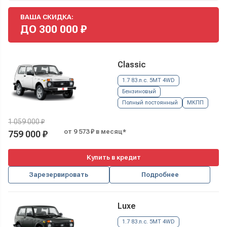
ВАША СКИДКА:
ДО
300 000
₽
Classic
1.7 83 л.с. 5MT 4WD
Бензиновый
Полный постоянный
МКПП
1 059 000 ₽
от 9 573 ₽ в месяц*
759 000 ₽
Купить в кредит
Зарезервировать
Подробнее
Luxe
1.7 83 л.с. 5MT 4WD