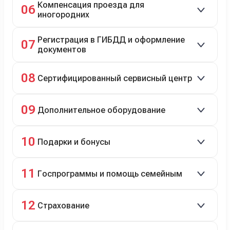
Компенсация проезда для
06
иногородних
До 20 000 руб. при предъявлении билетов.
Регистрация в ГИБДД и оформление
07
документов
Полное сопровождение.
08
Сертифицированный сервисный центр
Гарантийное и постгарантийное ТО, кузовной и
09
Дополнительное оборудование
технический ремонт.
Дооснащение аксессуарами и оборудованием.
10
Подарки и бонусы
Комплект зимней резины в подарок, скидки по
11
Госпрограммы и помощь семейным
программе лояльности.
Скидки на первый или семейный автомобиль.
12
Страхование
Оформление ОСАГО и КАСКО с приятными