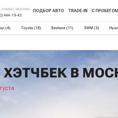
Г, ХИМКИ, МОСКВА
ПОДБОР АВТО
TRADE-IN
С ПРОБЕГО
00) 444-19-43
iyi
(4)
Toyota
(18)
Bestune
(11)
SWM
(3)
Hyun
 ХЭТЧБЕК В МОС
густа