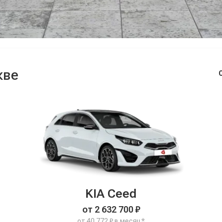
кве
KIA Ceed
от 2 632 700 ₽
от 40 772 ₽ в месяц*