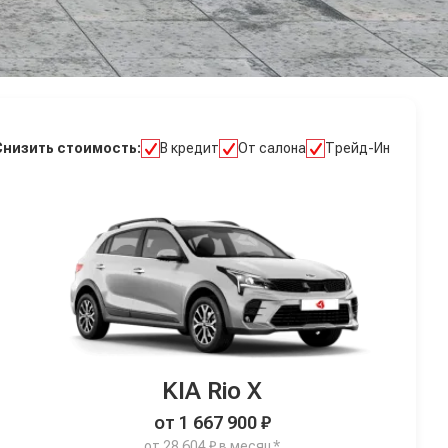
Снизить стоимость:
В кредит
От салона
Трейд-Ин
KIA Rio X
от 1 667 900 ₽
от 28 604 ₽ в месяц*