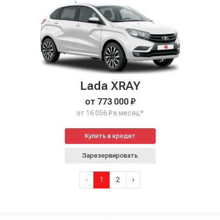
Lada XRAY
от 773 000 ₽
от 16 056 ₽ в месяц*
Купить в кредит
Зарезервировать
‹
1
2
›