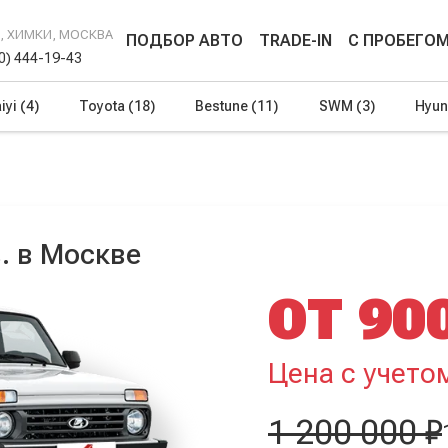
Г, ХИМКИ, МОСКВА
ПОДБОР АВТО
TRADE-IN
С ПРОБЕГО
00) 444-19-43
iyi
(4)
Toyota
(18)
Bestune
(11)
SWM
(3)
Hyun
в. в Москве
ОТ 90
Цена с учето
1 200 000 ₽