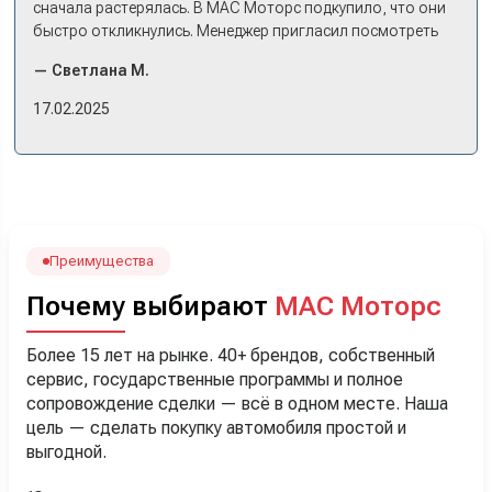
сначала растерялась. В МАС Моторс подкупило, что они
быстро откликнулись. Менеджер пригласил посмотреть
комплектации в наличии, ну и просто посидеть в ней,
— Светлана М.
примериться. Нам тут недалеко, пришли в салон - и в тот
же день купили машину! Неожиданно, но довольны! Все
17.02.2025
прошло классно: посмотрели Чери, посмотрели другие
кроссоверы б/у в ту же цену, посидели, подумали,
посчитали с кредитным специалистом. Анечку мы,
наверно, часа два мучили вопросами). Решили, что
лучше немного переплатить за новую, зато без пробега.
Наша Тигоша уже нас радует! Спасибо нашему
менеджеру Сергею, профессионал своего дела!
Преимущества
Почему выбирают
МАС Моторс
Более 15 лет на рынке. 40+ брендов, собственный
сервис, государственные программы и полное
сопровождение сделки — всё в одном месте. Наша
цель — сделать покупку автомобиля простой и
выгодной.