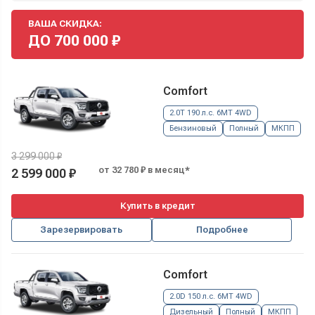
ВАША СКИДКА:
ДО
700 000
₽
Comfort
2.0T 190 л.с. 6MT 4WD
Бензиновый
Полный
МКПП
3 299 000 ₽
от 32 780 ₽ в месяц*
2 599 000 ₽
Купить в кредит
Зарезервировать
Подробнее
Comfort
2.0D 150 л.с. 6MT 4WD
Дизельный
Полный
МКПП