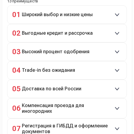
13 преимуществ
01
Широкий выбор и низкие цены
Скидки до 40%, более 40 брендов, новые и
02
Выгодные кредит и рассрочка
подержанные авто.
Кредит до 8 лет под 4,9% (до 3,5 млн руб.),
03
Высокий процент одобрения
рассрочка 0% на 2 года при первом взносе 35–50%.
98% заявок на кредит успешно одобряются.
04
Trade-in без ожидания
Зачёт рыночной стоимости старого авто сразу.
05
Доставка по всей России
Автовозом, Ж/Д, морем или перегоном водителем.
Компенсация проезда для
06
иногородних
До 20 000 руб. при предъявлении билетов.
Регистрация в ГИБДД и оформление
07
документов