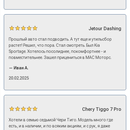
эмоции. Ну, еле сдержался. Красивая машина!
Jetour
Dashing
Прошлый авто стал подводить. А тут еще и утильсбор
растет! Решил, что пора. Стал смотреть. Был Kia
Sportage. Хотелось посолиднее, покомфортнее - и
повместительнее. Зашел прицениться в МАС Моторс.
Менеджер предложил «выбрать спиной». Сел в Дашинг -
— Иван А.
и прям мое! Даже не скажешь, что «китаец». Прям не
вылезая из него и порешали. Спортэйдж в трейд-ин
20.02.2025
забрали, я его пригнал на следующий день. Все быстро
оформили, и готово.
Chery
Tiggo 7 Pro
Хотели в семью седьмой Чери Тиго. Модель много где
есть, и в наличии, и по всяким акциям, и с рук, я даже