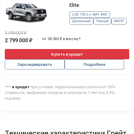
Elite
2.0D 150 л.с. 6MT 4WD
Дизельный
Полный
МКПП
3 499 000 ₽
от 35 302 ₽ в месяц*
2 799 000 ₽
Купить в кредит
Зарезервировать
Подробнее
***
в кредит
при условии: первоначального взноса от 10%
стоимости, выбранных скидках и сроком на 7 лет под 4.9%
годовых
Технические характеристики Грейт