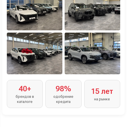
40+
98%
15 лет
брендов в
одобрение
на рынке
каталоге
кредита