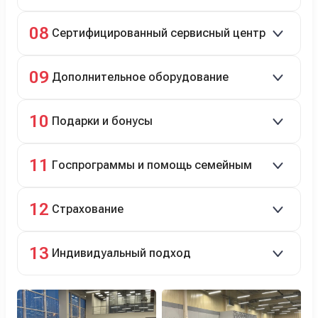
Полное сопровождение.
08
Сертифицированный сервисный центр
Гарантийное и постгарантийное ТО, кузовной и
09
Дополнительное оборудование
технический ремонт.
Дооснащение аксессуарами и оборудованием.
10
Подарки и бонусы
Комплект зимней резины в подарок, скидки по
11
Госпрограммы и помощь семейным
программе лояльности.
Скидки на первый или семейный автомобиль.
12
Страхование
Оформление ОСАГО и КАСКО с приятными
13
Индивидуальный подход
бонусами для клиентов.
Персональный менеджер помогает с выбором и
оформлением.