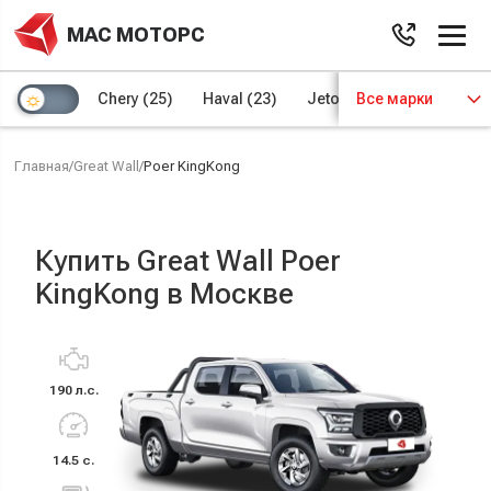
МАС МОТОРС
Chery
(25)
Haval
(23)
Jetour
Все марки
(8)
Kaiyi
(4)
Главная
/
Great Wall
/
Poer KingKong
Купить Great Wall Poer
KingKong в Москве
190 л.с.
14.5 с.