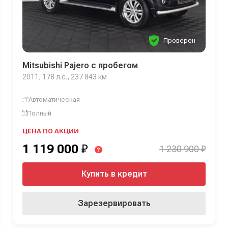
Проверен
Mitsubishi Pajero с пробегом
2011, 178 л.с., 237 843 км
Автоматическая
Полный
ЦЕНА ПО АКЦИИ
1 119 000
₽
1 230 900 ₽
?
Купить в кредит
Зарезервировать