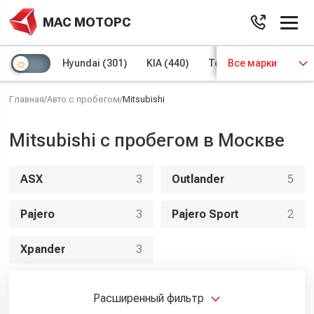
МАС МОТОРС
Hyundai
(301)
KIA
(440)
Toyota
Все марки
(97)
Volks
Главная
/
Авто с пробегом
/
Mitsubishi
Mitsubishi с пробегом в Москве
ASX
3
Outlander
5
Pajero
3
Pajero Sport
2
Xpander
3
Расширенный фильтр