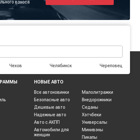
льного взноса
Чехов
Челябинск
Череповец
ГРАММЫ
НОВЫЕ АВТО
ь
Все автоновинки
Малолитражки
иль
Безопасные авто
Внедорожники
Дешевые авто
Седаны
Надежные авто
Хэтчбеки
Авто с АКПП
Универсалы
Автомобили для
Минивэны
женщин
Пикапы