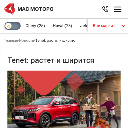
МАС МОТОРС
Chery
(25)
Haval
(23)
Jetour
Все марки
(8)
Kaiyi
(4)
Главная
/
Новости
/
Tenet: растет и ширится
Tenet: растет и ширится