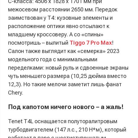
C-класса: 4506 х 1828 х 1701 мм при
межосевом расстоянии 2650 мм. Передок
заимствован у T4: кузовные элементы и
расположение оптики явно отсылают к
младшему кроссоверу. А со «спины»
посмотришь – вылитый
Tiggo 7 Pro Max
!
Салон также выглядит как «семерка» 2023
модельного года с минимальными
переделками: новый руль и сдвоенные экраны
чуть меньшего размера (10,25 дюйма вместо
12,3). Но такие мелочи заметит лишь фанат
Chery.
Под капотом ничего нового – а жаль!
Tenet T4L оснащается полуторалитровым
турбодвигателем (147 л.с., 210 Н*м), который
работает в паре с шестиступенчатым