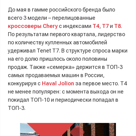
До мая в гамме российского бренда было
всего 3 модели – перелицованные
кроссоверы Chery
с индексами
T4
,
T7
и
T8
.
По результатам первого квартала, лидерство
по количеству купленных автомобилей
удерживал Tenet T7. В структуре спроса марки
на его долю пришлось около половины
продаж. Также «семерка» держится в ТОП-3
самых продаваемых машин в России,
конкурируя с
Haval Jolion
за первое место. Т4
не менее популярен: с момента выхода он не
покидал ТОП-10 и периодически попадал в
ТОП-3.