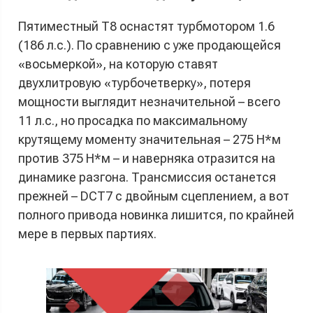
Пятиместный T8 оснастят турбмотором 1.6
(186 л.с.). По сравнению с уже продающейся
«восьмеркой», на которую ставят
двухлитровую «турбочетверку», потеря
мощности выглядит незначительной – всего
11 л.с., но просадка по максимальному
крутящему моменту значительная – 275 Н*м
против 375 Н*м – и наверняка отразится на
динамике разгона. Трансмиссия останется
прежней – DCT7 с двойным сцеплением, а вот
полного привода новинка лишится, по крайней
мере в первых партиях.