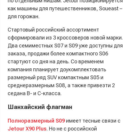
по отдельным нишам. Jetour позиционируется
как машины для путешественников, Soueast –
для горожан.
Стартовый российский ассортимент
сформировали из 3 кроссоверов новой марки.
Два семиместных S07 и S09 уже доступны для
заказа, продажи более компактного S06
стартуют со дня на день. Со временем
компания планирует доукомплектовать
размерный ряд SUV компактным S05 и
среднеразмерным S08, а также привезти 2
седана B- и C-класса.
Шанхайский флагман
Полноразмерный S09
имеет тесные связи с
Jetour X90 Plus
. Но не с российской