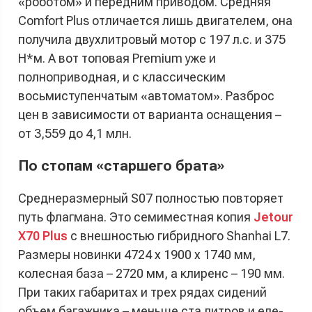
«роботом» и передним приводом. Средняя
Comfort Plus отличается лишь двигателем, она
получила двухлитровый мотор с 197 л.с. и 375
Н*м. А вот топовая Premium уже и
полноприводная, и с классическим
восьмиступенчатым «автоматом». Разброс
цен в зависимости от варианта оснащения –
от 3,559 до 4,1 млн.
По стопам «старшего брата»
Среднеразмерный S07 полностью повторяет
путь флагмана. Это семиместная копия
Jetour
X70 Plus
с внешностью гибридного Shanhai L7.
Размеры новинки 4724 x 1900 x 1740 мм,
колесная база – 2720 мм, а клиренс – 190 мм.
При таких габаритах и трех рядах сидений
объем багажника – меньше ста литров и еле-