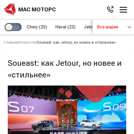
МАС МОТОРС
Chery
(25)
Haval
(23)
Jetour
Все марки
(8)
Kaiyi
(4)
Главная
/
Новости
/
Soueast: как Jetour, но новее и «стильнее»
Soueast: как Jetour, но новее и
«стильнее»