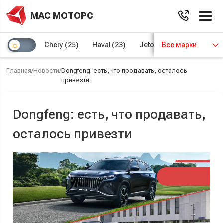
МАС МОТОРС
Chery
(25)
Haval
(23)
Jetour
Все марки
(8)
Kaiyi
(4)
Главная
/
Новости
/
Dongfeng: есть, что продавать, осталось
привезти
Dongfeng: есть, что продавать,
осталось привезти