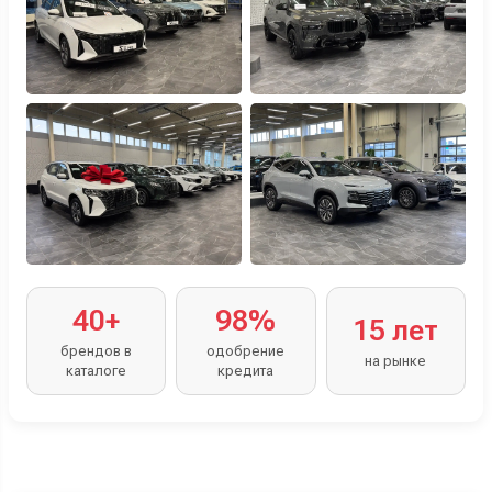
40+
98%
15 лет
брендов в
одобрение
на рынке
каталоге
кредита