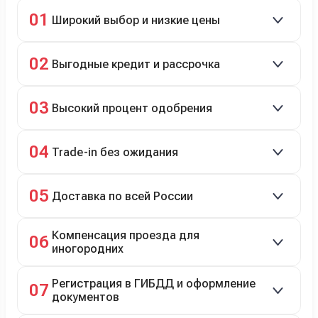
01
Широкий выбор и низкие цены
Скидки до 40%, более 40 брендов, новые и
02
Выгодные кредит и рассрочка
подержанные авто.
Кредит до 8 лет под 4,9% (до 3,5 млн руб.),
03
Высокий процент одобрения
рассрочка 0% на 2 года при первом взносе 35–50%.
98% заявок на кредит успешно одобряются.
04
Trade-in без ожидания
Зачёт рыночной стоимости старого авто сразу.
05
Доставка по всей России
Автовозом, Ж/Д, морем или перегоном водителем.
Компенсация проезда для
06
иногородних
До 20 000 руб. при предъявлении билетов.
Регистрация в ГИБДД и оформление
07
документов