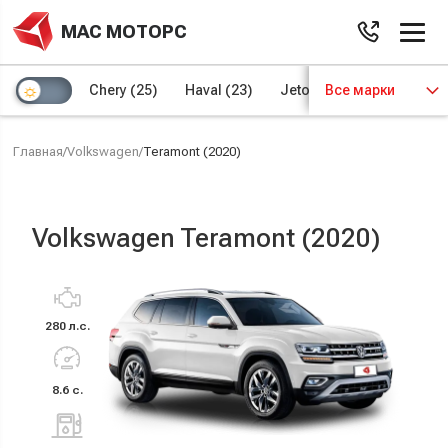
МАС МОТОРС
Chery
(25)
Haval
(23)
Jetour
Все марки
(8)
Kaiyi
(4)
Главная
/
Volkswagen
/
Teramont (2020)
Volkswagen Teramont (2020)
280 л.с.
8.6 с.