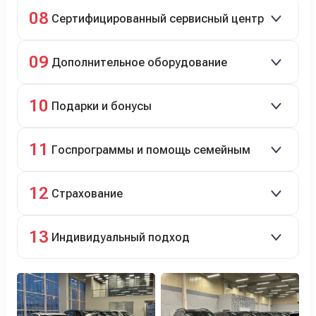
Полное сопровождение.
08
Сертифицированный сервисный центр
Гарантийное и постгарантийное ТО, кузовной и
09
Дополнительное оборудование
технический ремонт.
Дооснащение аксессуарами и оборудованием.
10
Подарки и бонусы
Комплект зимней резины в подарок, скидки по
11
Госпрограммы и помощь семейным
программе лояльности.
Скидки на первый или семейный автомобиль.
12
Страхование
Оформление ОСАГО и КАСКО с приятными
13
Индивидуальный подход
бонусами для клиентов.
Персональный менеджер помогает с выбором и
оформлением.