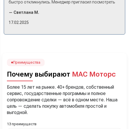
быстро откликнулись. Менеджер пригласил посмотреть
комплектации в наличии, ну и просто посидеть в ней,
— Светлана М.
примериться. Нам тут недалеко, пришли в салон - и в тот
же день купили машину! Неожиданно, но довольны! Все
17.02.2025
прошло классно: посмотрели Чери, посмотрели другие
кроссоверы б/у в ту же цену, посидели, подумали,
посчитали с кредитным специалистом. Анечку мы,
наверно, часа два мучили вопросами). Решили, что
лучше немного переплатить за новую, зато без пробега.
Наша Тигоша уже нас радует! Спасибо нашему
менеджеру Сергею, профессионал своего дела!
Преимущества
Почему выбирают
МАС Моторс
Более 15 лет на рынке. 40+ брендов, собственный
сервис, государственные программы и полное
сопровождение сделки — всё в одном месте. Наша
цель — сделать покупку автомобиля простой и
выгодной.
13 преимуществ