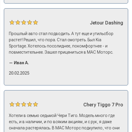
Jetour
Dashing
Прошлый авто стал подводить. А тут еще и утильсбор
растет! Решил, что пора. Стал смотреть. Был Kia
Sportage. Хотелось посолиднее, покомфортнее - и
повместительнее. Зашел прицениться в МАС Моторс.
Менеджер предложил «выбрать спиной». Сел в Дашинг -
— Иван А.
и прям мое! Даже не скажешь, что «китаец». Прям не
вылезая из него и порешали. Спортэйдж в трейд-ин
20.02.2025
забрали, я его пригнал на следующий день. Все быстро
оформили, и готово.
Chery
Tiggo 7 Pro
Хотели в семью седьмой Чери Тиго. Модель много где
есть, и в наличии, и по всяким акциям, и с рук, я даже
сначала растерялась. В МАС Моторс подкупило, что они