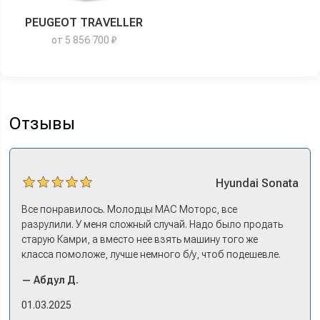
PEUGEOT TRAVELLER
от 5 856 700 ₽
Отзывы
Hyundai
Sonata
Все понравилось. Молодцы МАС Моторс, все
разрулили. У меня сложный случай. Надо было продать
старую Камри, а вместо нее взять машину того же
класса помоложе, лучше немного б/у, чтоб подешевле.
Ну и автокредит найти не с лошадиными процентами. И
— Абдул Д.
либо самому всем этим заниматься – а работать когда?
Либо искать салон, где есть нормальный трейд-ин. И
01.03.2025
чтобы выплату за старую машину наличкой на руки. Или