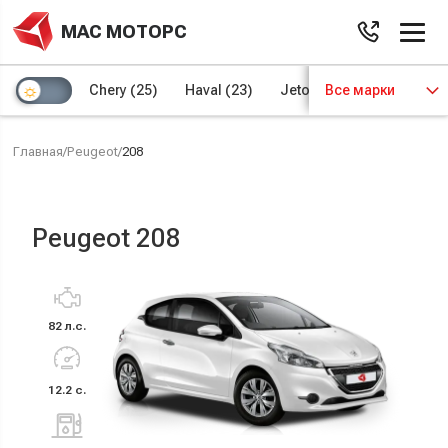
МАС МОТОРС
Chery
(25)
Haval
(23)
Jetour
Все марки
(8)
Kaiyi
(4)
Главная
/
Peugeot
/
208
Peugeot 208
82 л.с.
12.2 с.