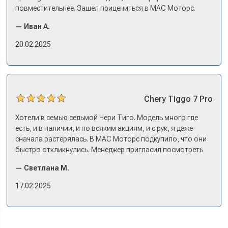
повместительнее. Зашел прицениться в МАС Моторс.
Менеджер предложил «выбрать спиной». Сел в Дашинг -
— Иван А.
и прям мое! Даже не скажешь, что «китаец». Прям не
вылезая из него и порешали. Спортэйдж в трейд-ин
20.02.2025
забрали, я его пригнал на следующий день. Все быстро
оформили, и готово.
Chery
Tiggo 7 Pro
Хотели в семью седьмой Чери Тиго. Модель много где
есть, и в наличии, и по всяким акциям, и с рук, я даже
сначала растерялась. В МАС Моторс подкупило, что они
быстро откликнулись. Менеджер пригласил посмотреть
комплектации в наличии, ну и просто посидеть в ней,
— Светлана М.
примериться. Нам тут недалеко, пришли в салон - и в тот
же день купили машину! Неожиданно, но довольны! Все
17.02.2025
прошло классно: посмотрели Чери, посмотрели другие
кроссоверы б/у в ту же цену, посидели, подумали,
посчитали с кредитным специалистом. Анечку мы,
наверно, часа два мучили вопросами). Решили, что