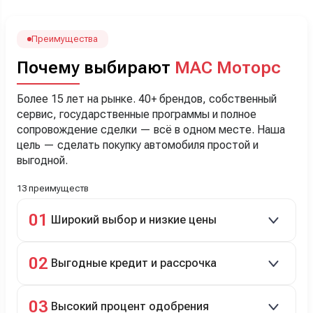
лучше немного переплатить за новую, зато без пробега.
Наша Тигоша уже нас радует! Спасибо нашему
менеджеру Сергею, профессионал своего дела!
Преимущества
Почему выбирают
МАС Моторс
Более 15 лет на рынке. 40+ брендов, собственный
сервис, государственные программы и полное
сопровождение сделки — всё в одном месте. Наша
цель — сделать покупку автомобиля простой и
выгодной.
13 преимуществ
01
Широкий выбор и низкие цены
Скидки до 40%, более 40 брендов, новые и
02
Выгодные кредит и рассрочка
подержанные авто.
Кредит до 8 лет под 4,9% (до 3,5 млн руб.),
03
Высокий процент одобрения
рассрочка 0% на 2 года при первом взносе 35–50%.