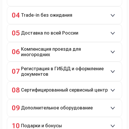
98% заявок на кредит успешно одобряются.
04
Trade-in без ожидания
Зачёт рыночной стоимости старого авто сразу.
05
Доставка по всей России
Автовозом, Ж/Д, морем или перегоном водителем.
Компенсация проезда для
06
иногородних
До 20 000 руб. при предъявлении билетов.
Регистрация в ГИБДД и оформление
07
документов
Полное сопровождение.
08
Сертифицированный сервисный центр
Гарантийное и постгарантийное ТО, кузовной и
09
Дополнительное оборудование
технический ремонт.
Дооснащение аксессуарами и оборудованием.
10
Подарки и бонусы