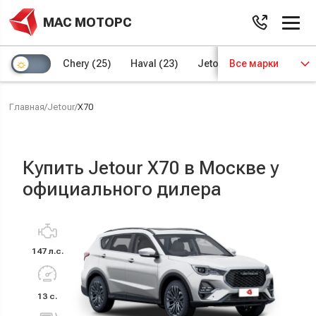
МАС МОТОРС
Chery
(25)
Haval
(23)
Jetour
Все марки
(8)
Kaiyi
(4)
Главная
/
Jetour
/
X70
Купить Jetour X70 в Москве у
официального дилера
147 л.с.
13 с.