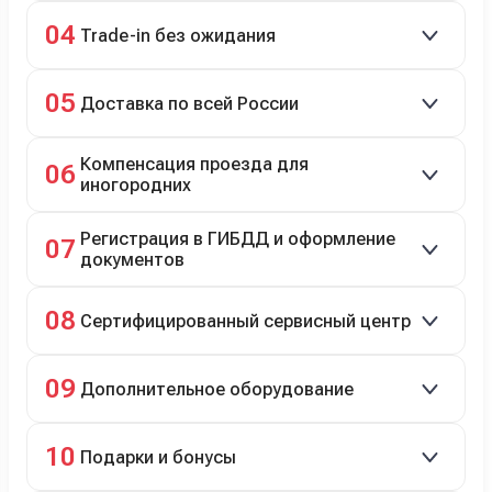
98% заявок на кредит успешно одобряются.
04
Trade-in без ожидания
Зачёт рыночной стоимости старого авто сразу.
05
Доставка по всей России
Автовозом, Ж/Д, морем или перегоном водителем.
Компенсация проезда для
06
иногородних
До 20 000 руб. при предъявлении билетов.
Регистрация в ГИБДД и оформление
07
документов
Полное сопровождение.
08
Сертифицированный сервисный центр
Гарантийное и постгарантийное ТО, кузовной и
09
Дополнительное оборудование
технический ремонт.
Дооснащение аксессуарами и оборудованием.
10
Подарки и бонусы