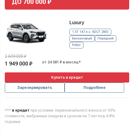
ДО
700 000
₽
Luxury
1.5T 147 л.с. 6DCT 2WD
Бензиновый
Передний
Робот
2 649 000 ₽
от 24 581 ₽ в месяц*
1 949 000 ₽
Купить в кредит
Зарезервировать
Подробнее
***
в кредит
при условии: первоначального взноса от 10%
стоимости, выбранных скидках и сроком на 7 лет под 4.9%
годовых