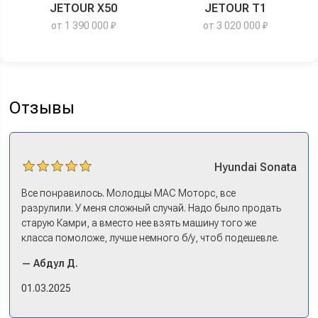
JETOUR X50
JETOUR T1
от 1 390 000 ₽
от 3 020 000 ₽
Отзывы
Hyundai
Sonata
Все понравилось. Молодцы МАС Моторс, все
разрулили. У меня сложный случай. Надо было продать
старую Камри, а вместо нее взять машину того же
класса помоложе, лучше немного б/у, чтоб подешевле.
Ну и автокредит найти не с лошадиными процентами. И
— Абдул Д.
либо самому всем этим заниматься – а работать когда?
Либо искать салон, где есть нормальный трейд-ин. И
01.03.2025
чтобы выплату за старую машину наличкой на руки. Или
чтобы можно в качестве стартового взноса по кредиту.