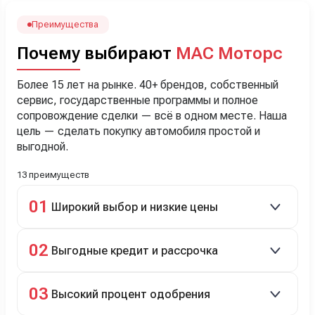
Наша Тигоша уже нас радует! Спасибо нашему
менеджеру Сергею, профессионал своего дела!
Преимущества
Почему выбирают
МАС Моторс
Более 15 лет на рынке. 40+ брендов, собственный
сервис, государственные программы и полное
сопровождение сделки — всё в одном месте. Наша
цель — сделать покупку автомобиля простой и
выгодной.
13 преимуществ
01
Широкий выбор и низкие цены
Скидки до 40%, более 40 брендов, новые и
02
Выгодные кредит и рассрочка
подержанные авто.
Кредит до 8 лет под 4,9% (до 3,5 млн руб.),
03
Высокий процент одобрения
рассрочка 0% на 2 года при первом взносе 35–50%.