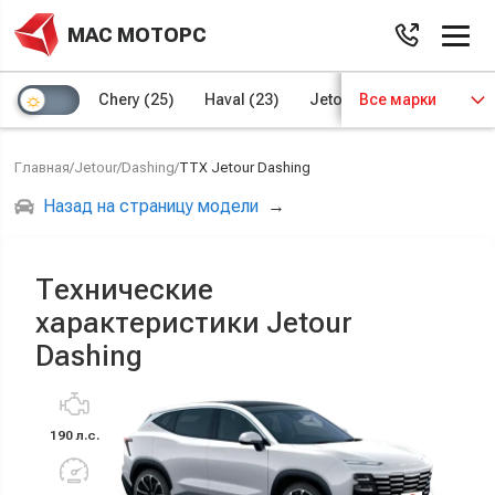
МАС МОТОРС
Chery
(25)
Haval
(23)
Jetour
Все марки
(8)
Kaiyi
(4)
Главная
/
Jetour
/
Dashing
/
ТТХ Jetour Dashing
Назад на страницу модели
→
Технические
характеристики Jetour
Dashing
190 л.с.