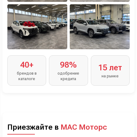
40+
98%
15 лет
брендов в
одобрение
на рынке
каталоге
кредита
Приезжайте в
МАС Моторс