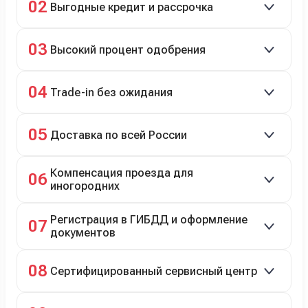
02
Выгодные кредит и рассрочка
подержанные авто.
Кредит до 8 лет под 4,9% (до 3,5 млн руб.),
03
Высокий процент одобрения
рассрочка 0% на 2 года при первом взносе 35–50%.
98% заявок на кредит успешно одобряются.
04
Trade-in без ожидания
Зачёт рыночной стоимости старого авто сразу.
05
Доставка по всей России
Автовозом, Ж/Д, морем или перегоном водителем.
Компенсация проезда для
06
иногородних
До 20 000 руб. при предъявлении билетов.
Регистрация в ГИБДД и оформление
07
документов
Полное сопровождение.
08
Сертифицированный сервисный центр
Гарантийное и постгарантийное ТО, кузовной и