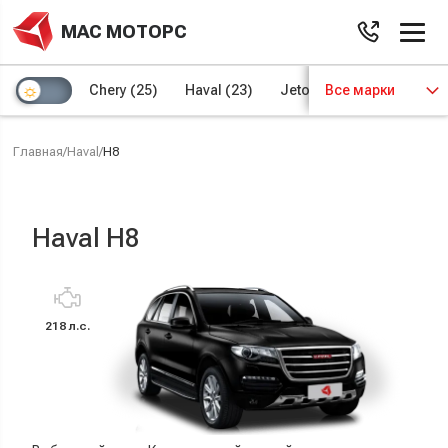
МАС МОТОРС
Chery
(25)
Haval
(23)
Jetour
Все марки
(8)
Kaiyi
(4)
Главная
/
Haval
/
H8
Haval H8
218 л.с.