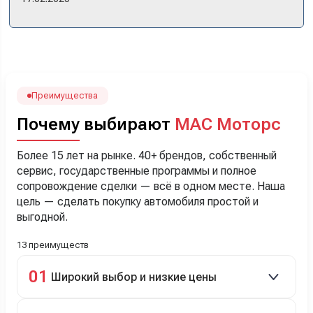
прошло классно: посмотрели Чери, посмотрели другие
кроссоверы б/у в ту же цену, посидели, подумали,
посчитали с кредитным специалистом. Анечку мы,
наверно, часа два мучили вопросами). Решили, что
лучше немного переплатить за новую, зато без пробега.
Наша Тигоша уже нас радует! Спасибо нашему
менеджеру Сергею, профессионал своего дела!
Преимущества
Почему выбирают
МАС Моторс
Более 15 лет на рынке. 40+ брендов, собственный
сервис, государственные программы и полное
сопровождение сделки — всё в одном месте. Наша
цель — сделать покупку автомобиля простой и
выгодной.
13 преимуществ
01
Широкий выбор и низкие цены
Скидки до 40%, более 40 брендов, новые и