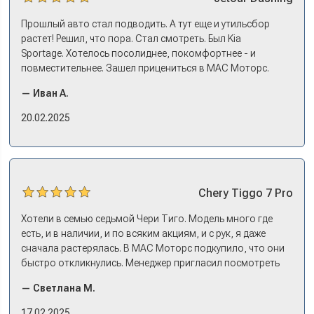
Прошлый авто стал подводить. А тут еще и утильсбор
растет! Решил, что пора. Стал смотреть. Был Kia
Sportage. Хотелось посолиднее, покомфортнее - и
повместительнее. Зашел прицениться в МАС Моторс.
Менеджер предложил «выбрать спиной». Сел в Дашинг -
— Иван А.
и прям мое! Даже не скажешь, что «китаец». Прям не
вылезая из него и порешали. Спортэйдж в трейд-ин
20.02.2025
забрали, я его пригнал на следующий день. Все быстро
оформили, и готово.
Chery
Tiggo 7 Pro
Хотели в семью седьмой Чери Тиго. Модель много где
есть, и в наличии, и по всяким акциям, и с рук, я даже
сначала растерялась. В МАС Моторс подкупило, что они
быстро откликнулись. Менеджер пригласил посмотреть
комплектации в наличии, ну и просто посидеть в ней,
— Светлана М.
примериться. Нам тут недалеко, пришли в салон - и в тот
же день купили машину! Неожиданно, но довольны! Все
17.02.2025