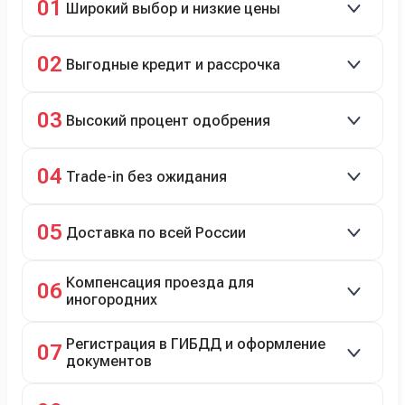
01
Широкий выбор и низкие цены
Скидки до 40%, более 40 брендов, новые и
02
Выгодные кредит и рассрочка
подержанные авто.
Кредит до 8 лет под 4,9% (до 3,5 млн руб.),
03
Высокий процент одобрения
рассрочка 0% на 2 года при первом взносе 35–50%.
98% заявок на кредит успешно одобряются.
04
Trade-in без ожидания
Зачёт рыночной стоимости старого авто сразу.
05
Доставка по всей России
Автовозом, Ж/Д, морем или перегоном водителем.
Компенсация проезда для
06
иногородних
До 20 000 руб. при предъявлении билетов.
Регистрация в ГИБДД и оформление
07
документов
Полное сопровождение.