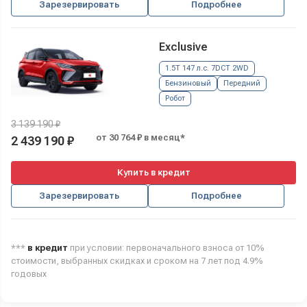
Зарезервировать
Подробнее
Exclusive
1.5T 147 л.с. 7DCT 2WD
Бензиновый
Передний
Робот
3 139 190 ₽
от 30 764 ₽ в месяц*
2 439 190 ₽
Купить в кредит
Зарезервировать
Подробнее
***
в кредит
при условии: первоначального взноса от 10%
стоимости, выбранных скидках и сроком на 7 лет под 4.9%
годовых