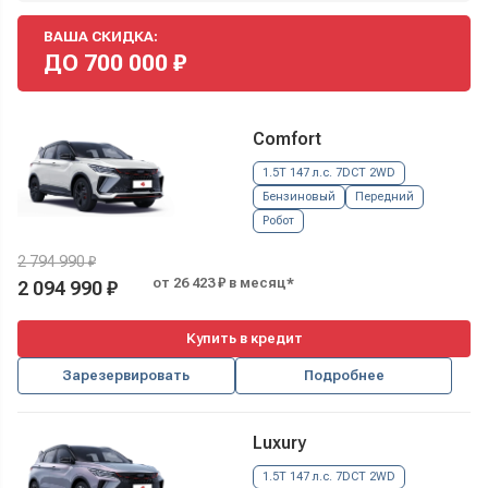
ВАША СКИДКА:
ДО
700 000
₽
Comfort
1.5T 147 л.с. 7DCT 2WD
Бензиновый
Передний
Робот
2 794 990 ₽
от 26 423 ₽ в месяц*
2 094 990 ₽
Купить в кредит
Зарезервировать
Подробнее
Luxury
1.5T 147 л.с. 7DCT 2WD