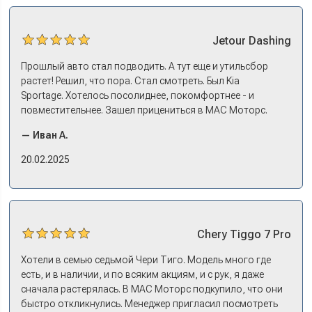
Jetour
Dashing
Прошлый авто стал подводить. А тут еще и утильсбор
растет! Решил, что пора. Стал смотреть. Был Kia
Sportage. Хотелось посолиднее, покомфортнее - и
повместительнее. Зашел прицениться в МАС Моторс.
Менеджер предложил «выбрать спиной». Сел в Дашинг -
— Иван А.
и прям мое! Даже не скажешь, что «китаец». Прям не
вылезая из него и порешали. Спортэйдж в трейд-ин
20.02.2025
забрали, я его пригнал на следующий день. Все быстро
оформили, и готово.
Chery
Tiggo 7 Pro
Хотели в семью седьмой Чери Тиго. Модель много где
есть, и в наличии, и по всяким акциям, и с рук, я даже
сначала растерялась. В МАС Моторс подкупило, что они
быстро откликнулись. Менеджер пригласил посмотреть