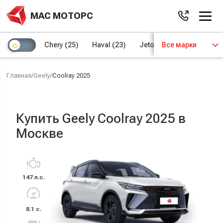
МАС МОТОРС
Chery
(25)
Haval
(23)
Jetour
Все марки
(8)
Kaiyi
(4)
Главная
/
Geely
/
Coolray 2025
Купить Geely Coolray 2025 в
Москве
147 л.с.
8.1 с.