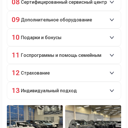
08
Сертифицированный сервисный центр
Гарантийное и постгарантийное ТО, кузовной и
09
Дополнительное оборудование
технический ремонт.
Дооснащение аксессуарами и оборудованием.
10
Подарки и бонусы
Комплект зимней резины в подарок, скидки по
11
Госпрограммы и помощь семейным
программе лояльности.
Скидки на первый или семейный автомобиль.
12
Страхование
Оформление ОСАГО и КАСКО с приятными
13
Индивидуальный подход
бонусами для клиентов.
Персональный менеджер помогает с выбором и
оформлением.