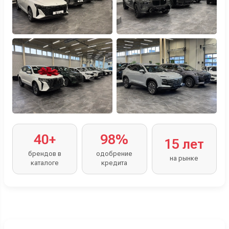
40+
98%
15 лет
брендов в
одобрение
на рынке
каталоге
кредита