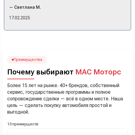
комплектации в наличии, ну и просто посидеть в ней,
— Светлана М.
примериться. Нам тут недалеко, пришли в салон - и в тот
же день купили машину! Неожиданно, но довольны! Все
17.02.2025
прошло классно: посмотрели Чери, посмотрели другие
кроссоверы б/у в ту же цену, посидели, подумали,
посчитали с кредитным специалистом. Анечку мы,
наверно, часа два мучили вопросами). Решили, что
лучше немного переплатить за новую, зато без пробега.
Наша Тигоша уже нас радует! Спасибо нашему
менеджеру Сергею, профессионал своего дела!
Преимущества
Почему выбирают
МАС Моторс
Более 15 лет на рынке. 40+ брендов, собственный
сервис, государственные программы и полное
сопровождение сделки — всё в одном месте. Наша
цель — сделать покупку автомобиля простой и
выгодной.
13 преимуществ