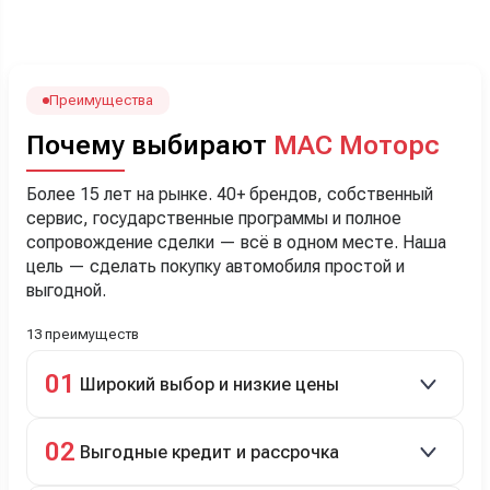
посчитали с кредитным специалистом. Анечку мы,
наверно, часа два мучили вопросами). Решили, что
лучше немного переплатить за новую, зато без пробега.
Наша Тигоша уже нас радует! Спасибо нашему
менеджеру Сергею, профессионал своего дела!
Преимущества
Почему выбирают
МАС Моторс
Более 15 лет на рынке. 40+ брендов, собственный
сервис, государственные программы и полное
сопровождение сделки — всё в одном месте. Наша
цель — сделать покупку автомобиля простой и
выгодной.
13 преимуществ
01
Широкий выбор и низкие цены
Скидки до 40%, более 40 брендов, новые и
02
Выгодные кредит и рассрочка
подержанные авто.