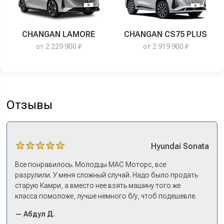
CHANGAN LAMORE
CHANGAN CS75 PLUS
от 2 229 900 ₽
от 2 919 900 ₽
Отзывы
Hyundai
Sonata
Все понравилось. Молодцы МАС Моторс, все
разрулили. У меня сложный случай. Надо было продать
старую Камри, а вместо нее взять машину того же
класса помоложе, лучше немного б/у, чтоб подешевле.
Ну и автокредит найти не с лошадиными процентами. И
— Абдул Д.
либо самому всем этим заниматься – а работать когда?