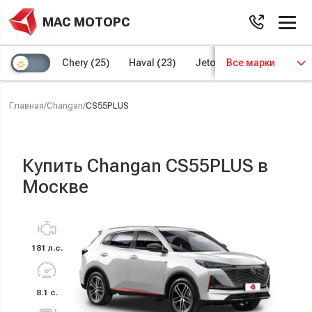
МАС МОТОРС
Chery
(25)
Haval
(23)
Jetour
Все марки
(8)
Kaiyi
(4)
Главная
/
Changan
/
CS55PLUS
Купить Changan CS55PLUS в
Москве
181 л.с.
8.1 с.