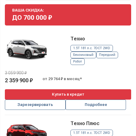
ВАША СКИДКА:
ДО
700 000
₽
Техно
1.5T 181 л.с. 7DCT 2WD
Бензиновый
Передний
Робот
3 059 900 ₽
от 29 764 ₽ в месяц*
2 359 900 ₽
Купить в кредит
Зарезервировать
Подробнее
Техно Плюс
1.5T 181 л.с. 7DCT 2WD