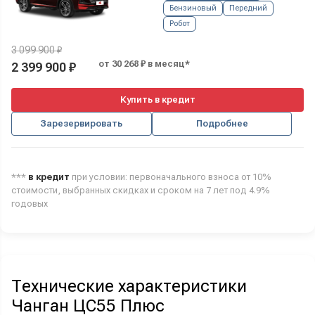
Бензиновый
Передний
Робот
3 099 900 ₽
от 30 268 ₽ в месяц*
2 399 900 ₽
Купить в кредит
Зарезервировать
Подробнее
***
в кредит
при условии: первоначального взноса от 10%
стоимости, выбранных скидках и сроком на 7 лет под 4.9%
годовых
Технические характеристики
Чанган ЦС55 Плюс