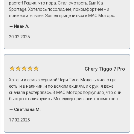
растет! Решил, что пора. Стал смотреть. Был Kia
Sportage. Хотелось посолиднее, покомфортнее - и
повместительнее. Зашел прицениться в МАС Моторс.
Менеджер предложил «выбрать спиной». Сел в Дашинг -
— Иван А.
и прям мое! Даже не скажешь, что «китаец». Прям не
вылезая из него и порешали. Спортэйдж в трейд-ин
20.02.2025
забрали, я его пригнал на следующий день. Все быстро
оформили, и готово.
Chery
Tiggo 7 Pro
Хотели в семью седьмой Чери Тиго. Модель много где
есть, и в наличии, и по всяким акциям, и с рук, я даже
сначала растерялась. В МАС Моторс подкупило, что они
быстро откликнулись. Менеджер пригласил посмотреть
комплектации в наличии, ну и просто посидеть в ней,
— Светлана М.
примериться. Нам тут недалеко, пришли в салон - и в тот
же день купили машину! Неожиданно, но довольны! Все
17.02.2025
прошло классно: посмотрели Чери, посмотрели другие
кроссоверы б/у в ту же цену, посидели, подумали,