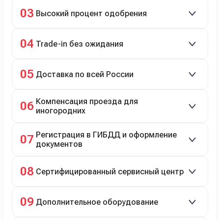
Кредит до 8 лет под 4,9% (до 3,5 млн руб.),
03
Высокий процент одобрения
рассрочка 0% на 2 года при первом взносе 35–50%.
98% заявок на кредит успешно одобряются.
04
Trade-in без ожидания
Зачёт рыночной стоимости старого авто сразу.
05
Доставка по всей России
Автовозом, Ж/Д, морем или перегоном водителем.
Компенсация проезда для
06
иногородних
До 20 000 руб. при предъявлении билетов.
Регистрация в ГИБДД и оформление
07
документов
Полное сопровождение.
08
Сертифицированный сервисный центр
Гарантийное и постгарантийное ТО, кузовной и
09
Дополнительное оборудование
технический ремонт.