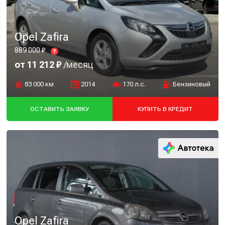
Opel Zafira
889 000 ₽
?
от 11 212 ₽
/месяц
83 000 км
2014
170 л.с.
Бензиновый
ОСТАВИТЬ ЗАЯВКУ
КУПИТЬ В КРЕДИТ
Opel Zafira