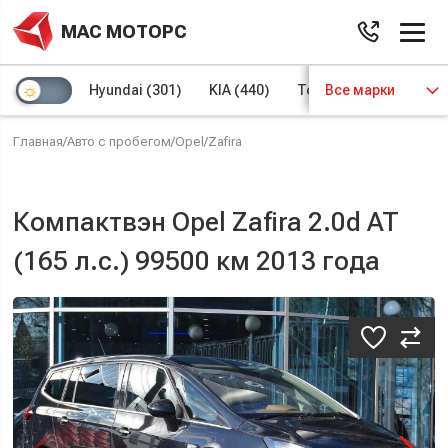
МАС МОТОРС
Hyundai
(301)
KIA
(440)
Toyota
Все марки
(97)
Volks
Главная
/
Авто с пробегом
/
Opel
/
Zafira
Компактвэн Opel Zafira 2.0d AT
(165 л.с.) 99500 км 2013 года