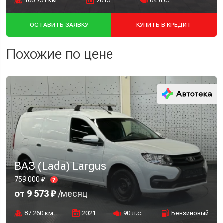
168 731 км
2013
84 л.с.
ОСТАВИТЬ ЗАЯВКУ
КУПИТЬ В КРЕДИТ
Похожие по цене
ВАЗ (Lada) Largus
759 000 ₽
?
от 9 573 ₽
/месяц
87 260 км
2021
90 л.с.
Бензиновый