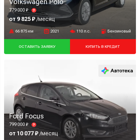
Volkswagen Polo
779 000 ₽
?
от 9 825 ₽
/месяц
66 875 км
2021
110 л.с.
Бензиновый
ОСТАВИТЬ ЗАЯВКУ
КУПИТЬ В КРЕДИТ
Ford Focus
799 000 ₽
?
от 10 077 ₽
/месяц