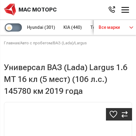
МАС МОТОРС
Hyundai
(301)
KIA
(440)
Toyota
Все марки
(97)
Volks
Главная
/
Авто с пробегом
/
ВАЗ (Lada)
/
Largus
Универсал ВАЗ (Lada) Largus 1.6
MT 16 кл (5 мест) (106 л.с.)
145780 км 2019 года