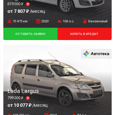
619 000 ₽
?
от 7 807 ₽
/месяц
75 975 км
2020
106 л.с.
Бензиновый
ОСТАВИТЬ ЗАЯВКУ
КУПИТЬ В КРЕДИТ
Lada Largus
799 000 ₽
?
от 10 077 ₽
/месяц