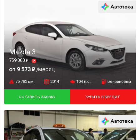
Mazda 3
759 000 ₽
?
от 9 573 ₽
/месяц
75 783 км
2014
104 л.с.
Бензиновый
ОСТАВИТЬ ЗАЯВКУ
КУПИТЬ В КРЕДИТ