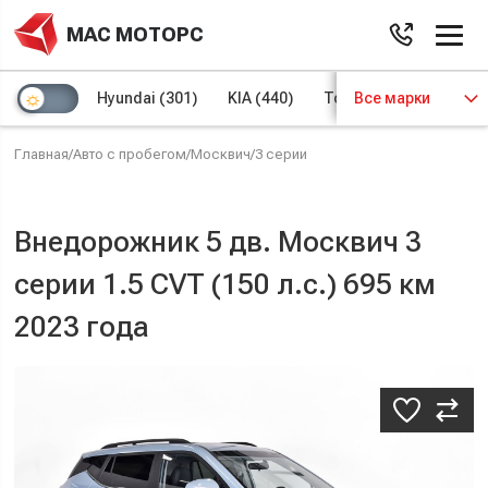
МАС МОТОРС
Hyundai
(301)
KIA
(440)
Toyota
Все марки
(97)
Volks
Главная
/
Авто с пробегом
/
Москвич
/
3 серии
Внедорожник 5 дв. Москвич 3
серии 1.5 CVT (150 л.с.) 695 км
2023 года