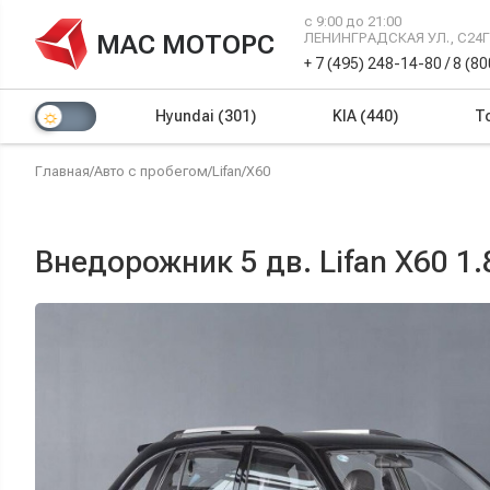
с 9:00 до 21:00
МАС МОТОРС
ЛЕНИНГРАДСКАЯ УЛ., С24
+ 7 (495) 248-14-80
/
8 (8
Hyundai
(301)
KIA
(440)
T
Главная
/
Авто с пробегом
/
Lifan
/
X60
Внедорожник 5 дв. Lifan X60 1.