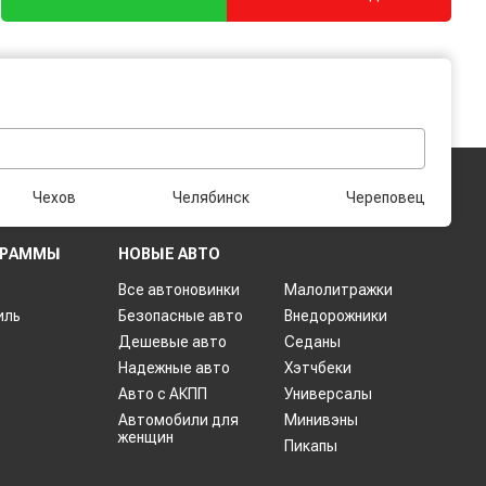
Чехов
Челябинск
Череповец
ГРАММЫ
НОВЫЕ АВТО
ь
Все автоновинки
Малолитражки
иль
Безопасные авто
Внедорожники
Дешевые авто
Седаны
Надежные авто
Хэтчбеки
Авто с АКПП
Универсалы
Автомобили для
Минивэны
женщин
Пикапы