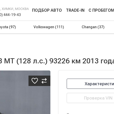
Г, ХИМКИ, МОСКВА
ПОДБОР АВТО
TRADE-IN
С ПРОБЕГО
00) 444-19-43
oyota
(97)
Volkswagen
(111)
Changan
(37)
8 MT (128 л.с.) 93226 км 2013 год
Характерист
Проверка VIN