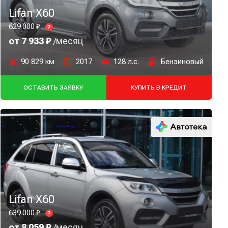
Lifan X60
629 000 ₽
?
от 7 933 ₽
/месяц
90 829 км
2017
128 л.с.
Бензиновый
ОСТАВИТЬ ЗАЯВКУ
КУПИТЬ В КРЕДИТ
Lifan X60
639 000 ₽
?
от 8 059 ₽
/месяц