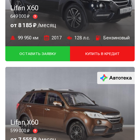
Lifan X60
649 000 ₽
?
от 8 185 ₽
/месяц
99 950 км
2017
128 л.с.
Бензиновый
ОСТАВИТЬ ЗАЯВКУ
КУПИТЬ В КРЕДИТ
Lifan X60
599 000 ₽
?
от 7 555 ₽
/месяц