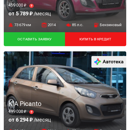
459 000 ₽
?
от 5 789 ₽
/месяц
73 679 км
2014
85 л.с.
Бензиновый
ОСТАВИТЬ ЗАЯВКУ
КУПИТЬ В КРЕДИТ
KIA Picanto
499 000 ₽
?
от 6 294 ₽
/месяц