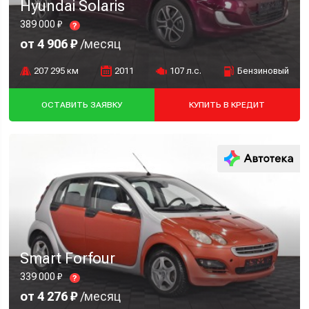
Hyundai Solaris
389 000 ₽
?
от 4 906 ₽
/месяц
207 295 км
2011
107 л.с.
Бензиновый
ОСТАВИТЬ ЗАЯВКУ
КУПИТЬ В КРЕДИТ
Smart Forfour
339 000 ₽
?
от 4 276 ₽
/месяц