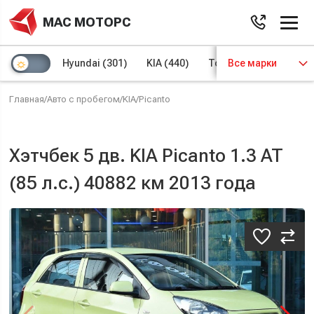
МАС МОТОРС
Hyundai
(301)
KIA
(440)
Toyota
Все марки
(97)
Volks
Главная
/
Авто с пробегом
/
KIA
/
Picanto
Хэтчбек 5 дв. KIA Picanto 1.3 AT
(85 л.с.) 40882 км 2013 года