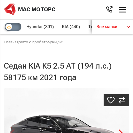
МАС МОТОРС
Hyundai
(301)
KIA
(440)
Toyota
Все марки
(97)
Volks
Главная
/
Авто с пробегом
/
KIA
/
K5
Седан KIA K5 2.5 AT (194 л.с.)
58175 км 2021 года