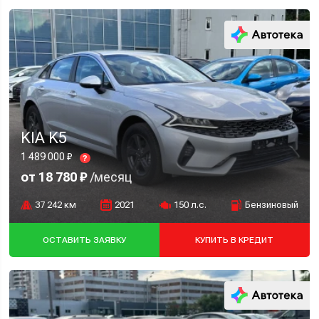
KIA K5
1 489 000 ₽
?
от 18 780 ₽
/месяц
37 242 км
2021
150 л.с.
Бензиновый
ОСТАВИТЬ ЗАЯВКУ
КУПИТЬ В КРЕДИТ