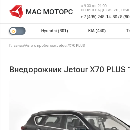
с 9:00 до 21:00
МАС МОТОРС
ЛЕНИНГРАДСКАЯ УЛ., С24
+ 7 (495) 248-14-80
/
8 (8
Hyundai
(301)
KIA
(440)
T
Главная
/
Авто с пробегом
/
Jetour
/
X70 PLUS
Внедорожник Jetour X70 PLUS 1