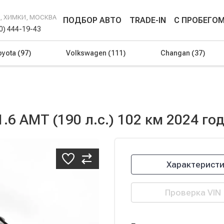
Г, ХИМКИ, МОСКВА
ПОДБОР АВТО
TRADE-IN
С ПРОБЕГО
00) 444-19-43
oyota
(97)
Volkswagen
(111)
Changan
(37)
.6 AMT (190 л.с.) 102 км 2024 го
Характерист
Проверка VIN