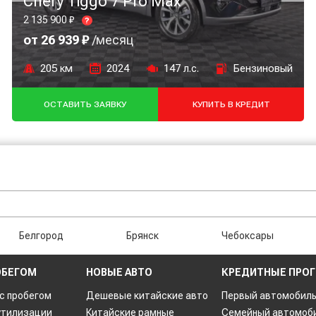
Chery Tiggo 7 Pro Max
2 135 900 ₽
?
от 26 939 ₽
/месяц
205 км
2024
147 л.с.
Бензиновый
ОСТАВИТЬ ЗАЯВКУ
КУПИТЬ В КРЕДИТ
Белгород
Брянск
Чебоксары
ОБЕГОМ
НОВЫЕ АВТО
КРЕДИТНЫЕ ПРО
 с пробегом
Дешевые китайские авто
Первый автомобил
утилизации
Китайские рамные
Семейный автомоб