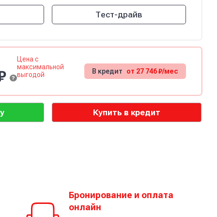
Тест-драйв
Цена с
максимальной
В кредит
от 27 746 ₽/мес
 ₽
выгодой
?
у
Купить в кредит
Бронирование и оплата
онлайн