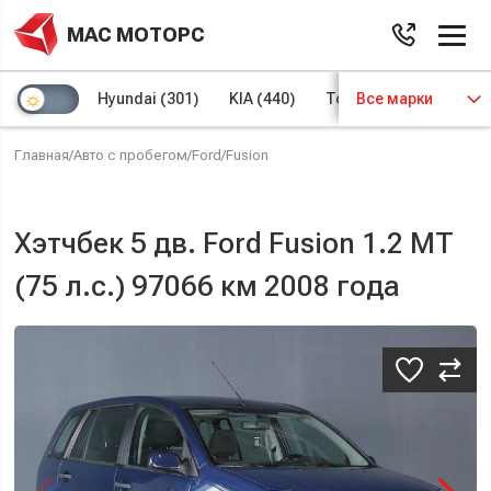
МАС МОТОРС
Hyundai
(301)
KIA
(440)
Toyota
Все марки
(97)
Volks
Главная
/
Авто с пробегом
/
Ford
/
Fusion
Хэтчбек 5 дв. Ford Fusion 1.2 MT
(75 л.с.) 97066 км 2008 года