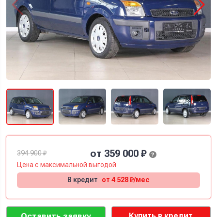
от 359 000 ₽
394 900 ₽
?
Цена с
максимальной
выгодой
В кредит
от 4 528 ₽/мес
Оставить заявку
Купить в кредит