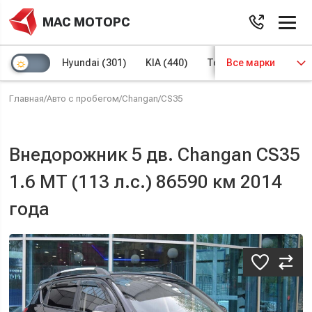
МАС МОТОРС
Hyundai
(301)
KIA
(440)
Toyota
Все марки
(97)
Volks
Главная
/
Авто с пробегом
/
Changan
/
CS35
Внедорожник 5 дв. Changan CS35
1.6 MT (113 л.с.) 86590 км 2014
года