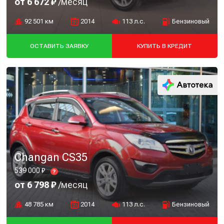
от 6 672 ₽
/месяц
92 501 км
2014
113 л.с.
Бензиновый
ОСТАВИТЬ ЗАЯВКУ
КУПИТЬ В КРЕДИТ
Changan CS35
539 000 ₽
?
от 6 798 ₽
/месяц
48 785 км
2014
113 л.с.
Бензиновый