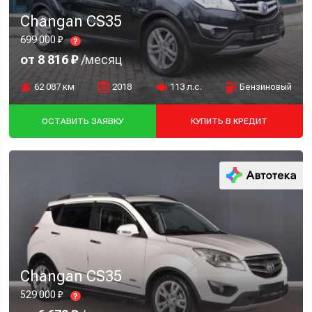
Changan CS35
699 000 ₽
?
от 8 816 ₽
/месяц
62 087 км
2018
113 л.с.
Бензиновый
ОСТАВИТЬ ЗАЯВКУ
КУПИТЬ В КРЕДИТ
Changan CS35
529 000 ₽
?