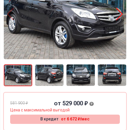
от 529 000 ₽
581 900 ₽
?
Цена с
максимальной
выгодой
В кредит
от 6 672 ₽/мес